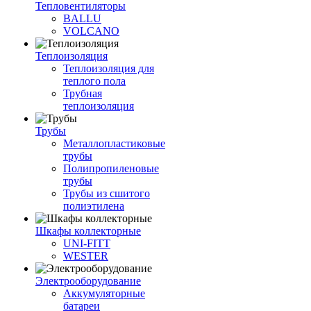
Тепловентиляторы
BALLU
VOLCANO
Теплоизоляция
Теплоизоляция для
теплого пола
Трубная
теплоизоляция
Трубы
Металлопластиковые
трубы
Полипропиленовые
трубы
Трубы из сшитого
полиэтилена
Шкафы коллекторные
UNI-FITT
WESTER
Электрооборудование
Аккумуляторные
батареи