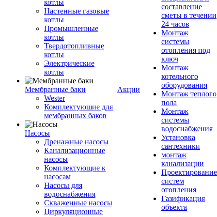
котлы
составление
Настенные газовые
сметы в течении
котлы
24 часов
Промышленные
Монтаж
котлы
системы
Твердотопливные
отопления под
котлы
ключ
Электрические
Монтаж
котлы
котельного
оборудования
Мембранные баки
Акции
Монтаж теплого
Wester
пола
Комплектуюшие для
Монтаж
мембранных баков
системы
водоснабжения
Насосы
Установка
Дренажные насосы
сантехники
Канализационные
монтаж
насосы
канализации
Комплектующие к
Проектирование
насосам
систем
Насосы для
отопления
водоснабжения
Газификация
Скваженные насосы
объекта
Циркуляционные