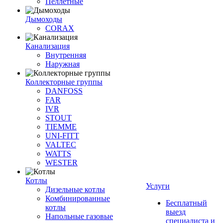
Пеллетные
Дымоходы
CORAX
Канализация
Внутренняя
Наружная
Коллекторные группы
DANFOSS
FAR
IVR
STOUT
TIEMME
UNI-FITT
VALTEC
WATTS
WESTER
Котлы
Услуги
Дизельные котлы
Комбинированные
Бесплатный
котлы
выезд
Напольные газовые
специалиста и