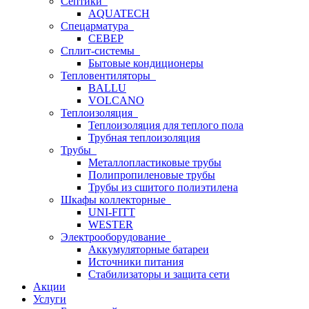
Септики
AQUATECH
Спецарматура
СЕВЕР
Сплит-системы
Бытовые кондиционеры
Тепловентиляторы
BALLU
VOLCANO
Теплоизоляция
Теплоизоляция для теплого пола
Трубная теплоизоляция
Трубы
Металлопластиковые трубы
Полипропиленовые трубы
Трубы из сшитого полиэтилена
Шкафы коллекторные
UNI-FITT
WESTER
Электрооборудование
Аккумуляторные батареи
Источники питания
Стабилизаторы и защита сети
Акции
Услуги