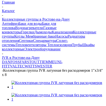
Главная
-
Каталог
-
Коллекторные группы в Ростове-на-Дону
Антифриз
Баки для воды
Баки для
топлива
Водонагреватели
Газовые
конвекторы
Горелки
Дымоходы
Канализация
Коллекторные
группы
Котлы
Мембранные баки
Насосы
Радиаторы
отопления
Септики
Спецарматура
Сплит-
системы
Тепловентиляторы
Теплоизоляция
Трубы
Шкафы
коллекторные
Электрооборудование
-
IVR в Ростове-на-Дону
DANFOSS
FAR
STOUT
TIEMME
UNI-
FITT
VALTEC
WATTS
WESTER
-
Коллекторная группа IVR латунная без расходомеров 1"х3/4"
х 8