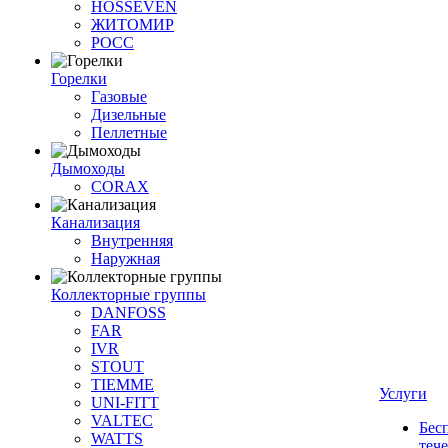
HOSSEVEN
ЖИТОМИР
РОСС
Горелки
Газовые
Дизельные
Пеллетные
Дымоходы
CORAX
Канализация
Внутренняя
Наружная
Коллекторные группы
DANFOSS
FAR
IVR
STOUT
TIEMME
Услуги
UNI-FITT
VALTEC
Бес
WATTS
теч