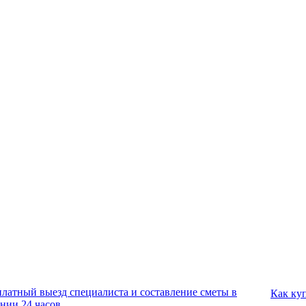
платный выезд специалиста и составление сметы в
Как ку
ении 24 часов