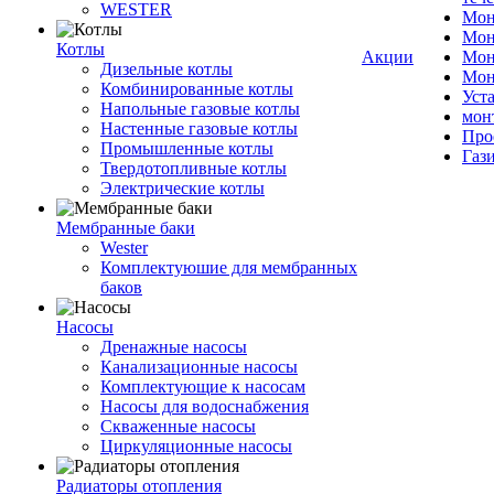
WESTER
Мон
Мон
Котлы
Акции
Мон
Дизельные котлы
Мон
Комбинированные котлы
Уст
Напольные газовые котлы
мон
Настенные газовые котлы
Про
Промышленные котлы
Газ
Твердотопливные котлы
Электрические котлы
Мембранные баки
Wester
Комплектуюшие для мембранных
баков
Насосы
Дренажные насосы
Канализационные насосы
Комплектующие к насосам
Насосы для водоснабжения
Скваженные насосы
Циркуляционные насосы
Радиаторы отопления