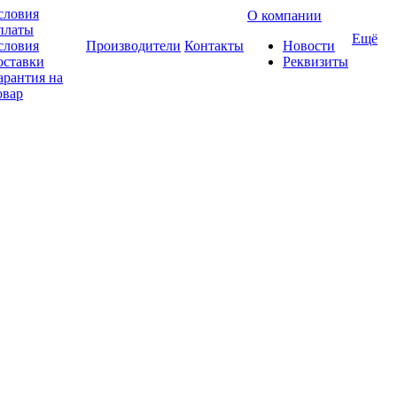
словия
О компании
платы
Ещё
словия
Производители
Контакты
Новости
оставки
Реквизиты
арантия на
овар