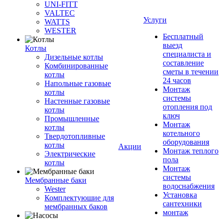
UNI-FITT
VALTEC
Услуги
WATTS
WESTER
Бесплатный
выезд
Котлы
специалиста и
Дизельные котлы
составление
Комбинированные
сметы в течении
котлы
24 часов
Напольные газовые
Монтаж
котлы
системы
Настенные газовые
отопления под
котлы
ключ
Промышленные
Монтаж
котлы
котельного
Твердотопливные
оборудования
котлы
Акции
Монтаж теплого
Электрические
пола
котлы
Монтаж
системы
Мембранные баки
водоснабжения
Wester
Установка
Комплектуюшие для
сантехники
мембранных баков
монтаж