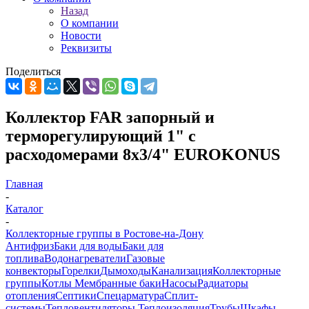
Назад
О компании
Новости
Реквизиты
Поделиться
Коллектор FAR запорный и
терморегулирующий 1" с
расходомерами 8х3/4" EUROKONUS
Главная
-
Каталог
-
Коллекторные группы в Ростове-на-Дону
Антифриз
Баки для воды
Баки для
топлива
Водонагреватели
Газовые
конвекторы
Горелки
Дымоходы
Канализация
Коллекторные
группы
Котлы
Мембранные баки
Насосы
Радиаторы
отопления
Септики
Спецарматура
Сплит-
системы
Тепловентиляторы
Теплоизоляция
Трубы
Шкафы