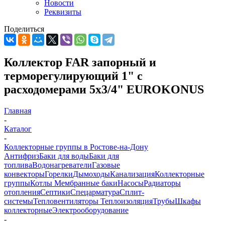
Новости
Реквизиты
Поделиться
Коллектор FAR запорный и
терморегулирующий 1" с
расходомерами 5х3/4" EUROKONUS
Главная
-
Каталог
-
Коллекторные группы в Ростове-на-Дону
Антифриз
Баки для воды
Баки для
топлива
Водонагреватели
Газовые
конвекторы
Горелки
Дымоходы
Канализация
Коллекторные
группы
Котлы
Мембранные баки
Насосы
Радиаторы
отопления
Септики
Спецарматура
Сплит-
системы
Тепловентиляторы
Теплоизоляция
Трубы
Шкафы
коллекторные
Электрооборудование
-