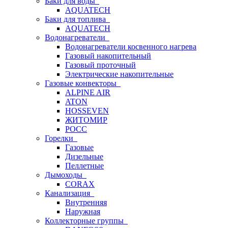
Баки для воды
AQUATECH
Баки для топлива
AQUATECH
Водонагреватели
Водонагреватели косвенного нагрева
Газовый накопительный
Газовый проточный
Электрические накопительные
Газовые конвекторы
ALPINE AIR
ATON
HOSSEVEN
ЖИТОМИР
РОСС
Горелки
Газовые
Дизельные
Пеллетные
Дымоходы
CORAX
Канализация
Внутренняя
Наружная
Коллекторные группы