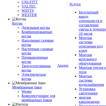
UNI-FITT
Услуги
VALTEC
WATTS
Бесплатный
WESTER
выезд
специалиста и
Котлы
составление
Дизельные котлы
сметы в течении
Комбинированные
24 часов
котлы
Монтаж
Напольные газовые
системы
котлы
отопления под
Настенные газовые
ключ
котлы
Монтаж
Промышленные
котельного
котлы
оборудования
Акции
Твердотопливные
Монтаж теплого
котлы
пола
Электрические
Монтаж
котлы
системы
водоснабжения
Мембранные баки
Установка
Wester
сантехники
Комплектуюшие для
монтаж
мембранных баков
канализации
Проектирование