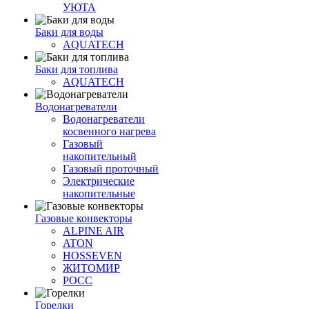
УЮТА
Баки для воды
AQUATECH
Баки для топлива
AQUATECH
Водонагреватели
Водонагреватели
косвенного нагрева
Газовый
накопительный
Газовый проточный
Электрические
накопительные
Газовые конвекторы
ALPINE AIR
ATON
HOSSEVEN
ЖИТОМИР
РОСС
Горелки