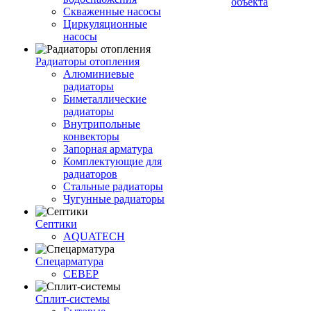
объекта
Скваженные насосы
Циркуляционные
насосы
Радиаторы отопления
Алюминиевые
радиаторы
Биметаллические
радиаторы
Внутрипольные
конвекторы
Запорная арматура
Комплектующие для
радиаторов
Стальные радиаторы
Чугунные радиаторы
Септики
AQUATECH
Спецарматура
СЕВЕР
Сплит-системы