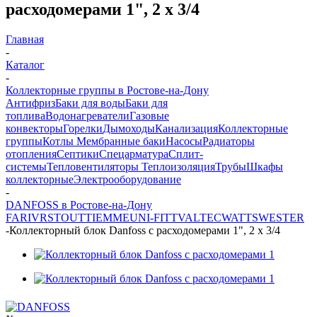
расходомерами 1", 2 х 3/4
Главная
-
Каталог
-
Коллекторные группы в Ростове-на-Дону
Антифриз
Баки для воды
Баки для
топлива
Водонагреватели
Газовые
конвекторы
Горелки
Дымоходы
Канализация
Коллекторные
группы
Котлы
Мембранные баки
Насосы
Радиаторы
отопления
Септики
Спецарматура
Сплит-
системы
Тепловентиляторы
Теплоизоляция
Трубы
Шкафы
коллекторные
Электрооборудование
-
DANFOSS в Ростове-на-Дону
FAR
IVR
STOUT
TIEMME
UNI-FITT
VALTEC
WATTS
WESTER
-
Коллекторный блок Danfoss с расходомерами 1", 2 х 3/4