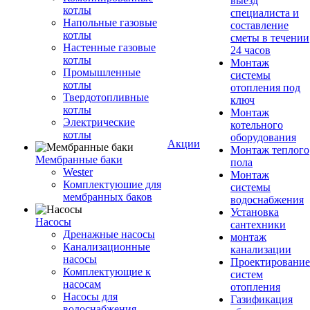
выезд
котлы
специалиста и
Напольные газовые
составление
котлы
сметы в течении
Настенные газовые
24 часов
котлы
Монтаж
Промышленные
системы
котлы
отопления под
Твердотопливные
ключ
котлы
Монтаж
Электрические
котельного
котлы
оборудования
Акции
Монтаж теплого
Мембранные баки
пола
Wester
Монтаж
Комплектуюшие для
системы
мембранных баков
водоснабжения
Установка
Насосы
сантехники
Дренажные насосы
монтаж
Канализационные
канализации
насосы
Проектирование
Комплектующие к
систем
насосам
отопления
Насосы для
Газификация
водоснабжения