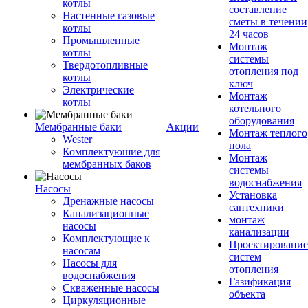
котлы
составление
Настенные газовые
сметы в течении
котлы
24 часов
Промышленные
Монтаж
котлы
системы
Твердотопливные
отопления под
котлы
ключ
Электрические
Монтаж
котлы
котельного
оборудования
Мембранные баки
Акции
Монтаж теплого
Wester
пола
Комплектуюшие для
Монтаж
мембранных баков
системы
водоснабжения
Насосы
Установка
Дренажные насосы
сантехники
Канализационные
монтаж
насосы
канализации
Комплектующие к
Проектирование
насосам
систем
Насосы для
отопления
водоснабжения
Газификация
Скваженные насосы
объекта
Циркуляционные