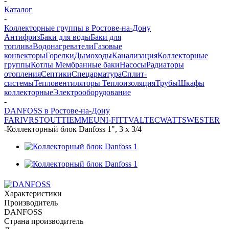
-
Каталог
-
Коллекторные группы в Ростове-на-Дону
Антифриз
Баки для воды
Баки для
топлива
Водонагреватели
Газовые
конвекторы
Горелки
Дымоходы
Канализация
Коллекторные
группы
Котлы
Мембранные баки
Насосы
Радиаторы
отопления
Септики
Спецарматура
Сплит-
системы
Тепловентиляторы
Теплоизоляция
Трубы
Шкафы
коллекторные
Электрооборудование
-
DANFOSS в Ростове-на-Дону
FAR
IVR
STOUT
TIEMME
UNI-FITT
VALTEC
WATTS
WESTER
-
Коллекторный блок Danfoss 1", 3 х 3/4
Характеристики
Производитель
DANFOSS
Страна производитель