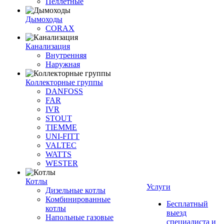
Пеллетные
Дымоходы
CORAX
Канализация
Внутренняя
Наружная
Коллекторные группы
DANFOSS
FAR
IVR
STOUT
TIEMME
UNI-FITT
VALTEC
WATTS
WESTER
Котлы
Услуги
Дизельные котлы
Комбинированные
Бесплатный
котлы
выезд
Напольные газовые
специалиста и