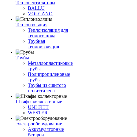
Тепловентиляторы
BALLU
VOLCANO
Теплоизоляция
Теплоизоляция для
теплого пола
Трубная
теплоизоляция
Трубы
Металлопластиковые
трубы
Полипропиленовые
трубы
Трубы из сшитого
полиэтилена
Шкафы коллекторные
UNI-FITT
WESTER
Электрооборудование
Аккумуляторные
батареи