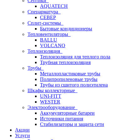
Септики
AQUATECH
Спецарматура
СЕВЕР
Сплит-системы
Бытовые кондиционеры
Тепловентиляторы
BALLU
VOLCANO
Теплоизоляция
Теплоизоляция для теплого пола
Трубная теплоизоляция
Трубы
Металлопластиковые трубы
Полипропиленовые трубы
Трубы из сшитого полиэтилена
Шкафы коллекторные
UNI-FITT
WESTER
Электрооборудование
Аккумуляторные батареи
Источники питания
Стабилизаторы и защита сети
Акции
Услуги