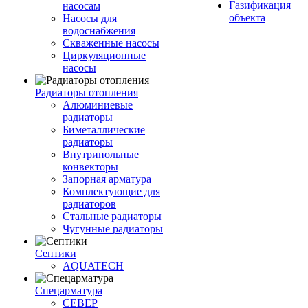
Газификация
насосам
объекта
Насосы для
водоснабжения
Скваженные насосы
Циркуляционные
насосы
Радиаторы отопления
Алюминиевые
радиаторы
Биметаллические
радиаторы
Внутрипольные
конвекторы
Запорная арматура
Комплектующие для
радиаторов
Стальные радиаторы
Чугунные радиаторы
Септики
AQUATECH
Спецарматура
СЕВЕР