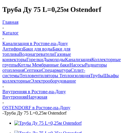
Труба Ду 75 L=0,25м Ostendorf
Главная
-
Каталог
-
Канализация в Ростове-на-Дону
Антифриз
Баки для воды
Баки для
топлива
Водонагреватели
Газовые
конвекторы
Горелки
Дымоходы
Канализация
Коллекторные
группы
Котлы
Мембранные баки
Насосы
Радиаторы
отопления
Септики
Спецарматура
Сплит-
системы
Тепловентиляторы
Теплоизоляция
Трубы
Шкафы
коллекторные
Электрооборудование
-
Внутренняя в Ростове-на-Дону
Внутренняя
Наружная
-
OSTENDORF в Ростове-на-Дону
-
Труба Ду 75 L=0,25м Ostendorf