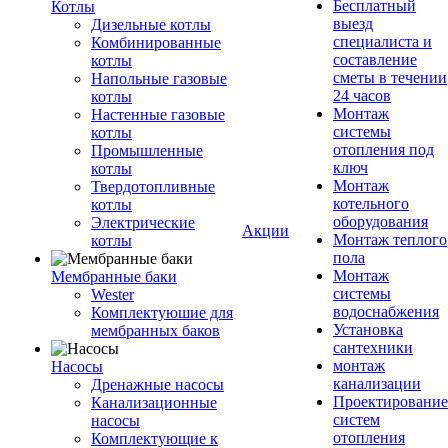
Бесплатный
Котлы
выезд
Дизельные котлы
специалиста и
Комбинированные
составление
котлы
сметы в течении
Напольные газовые
24 часов
котлы
Монтаж
Настенные газовые
системы
котлы
отопления под
Промышленные
ключ
котлы
Монтаж
Твердотопливные
котельного
котлы
оборудования
Электрические
Акции
Монтаж теплого
котлы
пола
Монтаж
Мембранные баки
системы
Wester
водоснабжения
Комплектуюшие для
Установка
мембранных баков
сантехники
монтаж
Насосы
канализации
Дренажные насосы
Проектирование
Канализационные
систем
насосы
отопления
Комплектующие к