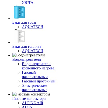
УЮТА
Баки для воды
AQUATECH
Баки для топлива
AQUATECH
Водонагреватели
Водонагреватели
косвенного нагрева
Газовый
накопительный
Газовый проточный
Электрические
накопительные
Газовые конвекторы
ALPINE AIR
ATON