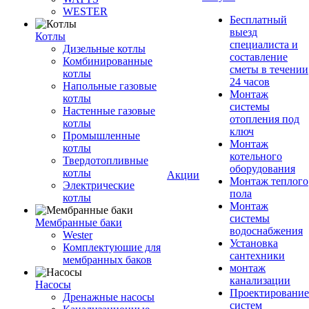
WESTER
Бесплатный
выезд
Котлы
специалиста и
Дизельные котлы
составление
Комбинированные
сметы в течении
котлы
24 часов
Напольные газовые
Монтаж
котлы
системы
Настенные газовые
отопления под
котлы
ключ
Промышленные
Монтаж
котлы
котельного
Твердотопливные
оборудования
котлы
Акции
Монтаж теплого
Электрические
пола
котлы
Монтаж
системы
Мембранные баки
водоснабжения
Wester
Установка
Комплектуюшие для
сантехники
мембранных баков
монтаж
канализации
Насосы
Проектирование
Дренажные насосы
систем