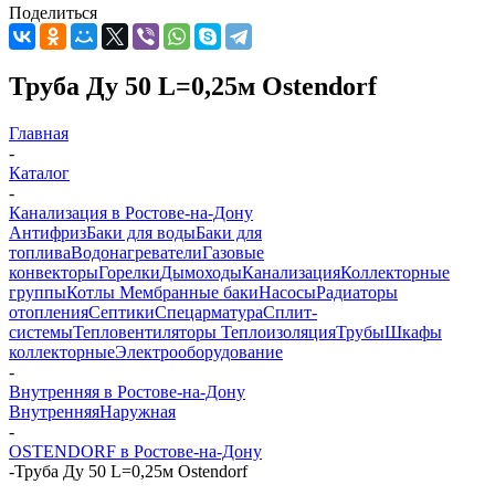
Поделиться
Труба Ду 50 L=0,25м Ostendorf
Главная
-
Каталог
-
Канализация в Ростове-на-Дону
Антифриз
Баки для воды
Баки для
топлива
Водонагреватели
Газовые
конвекторы
Горелки
Дымоходы
Канализация
Коллекторные
группы
Котлы
Мембранные баки
Насосы
Радиаторы
отопления
Септики
Спецарматура
Сплит-
системы
Тепловентиляторы
Теплоизоляция
Трубы
Шкафы
коллекторные
Электрооборудование
-
Внутренняя в Ростове-на-Дону
Внутренняя
Наружная
-
OSTENDORF в Ростове-на-Дону
-
Труба Ду 50 L=0,25м Ostendorf