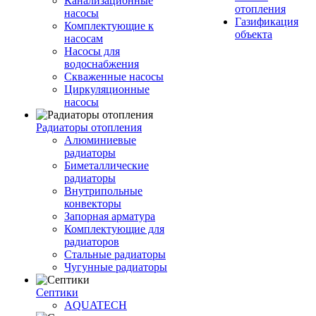
Канализационные
отопления
насосы
Газификация
Комплектующие к
объекта
насосам
Насосы для
водоснабжения
Скваженные насосы
Циркуляционные
насосы
Радиаторы отопления
Алюминиевые
радиаторы
Биметаллические
радиаторы
Внутрипольные
конвекторы
Запорная арматура
Комплектующие для
радиаторов
Стальные радиаторы
Чугунные радиаторы
Септики
AQUATECH