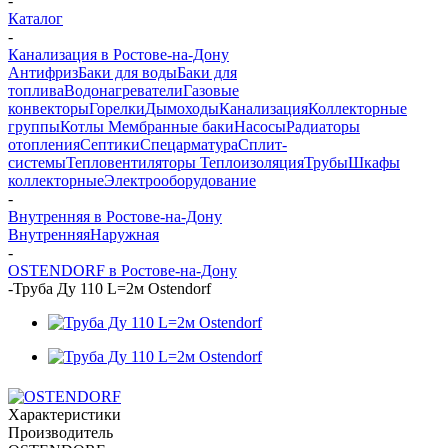
-
Каталог
-
Канализация в Ростове-на-Дону
Антифриз
Баки для воды
Баки для
топлива
Водонагреватели
Газовые
конвекторы
Горелки
Дымоходы
Канализация
Коллекторные
группы
Котлы
Мембранные баки
Насосы
Радиаторы
отопления
Септики
Спецарматура
Сплит-
системы
Тепловентиляторы
Теплоизоляция
Трубы
Шкафы
коллекторные
Электрооборудование
-
Внутренняя в Ростове-на-Дону
Внутренняя
Наружная
-
OSTENDORF в Ростове-на-Дону
-
Труба Ду 110 L=2м Ostendorf
Характеристики
Производитель