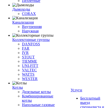
Пеллетные
Дымоходы
CORAX
Канализация
Внутренняя
Наружная
Коллекторные группы
DANFOSS
FAR
IVR
STOUT
TIEMME
UNI-FITT
VALTEC
WATTS
WESTER
Котлы
Услуги
Дизельные котлы
Комбинированные
Бесплатный
котлы
выезд
Напольные газовые
специалиста и