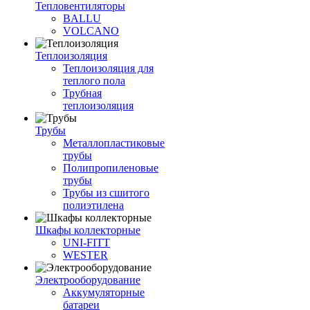
Тепловентиляторы
BALLU
VOLCANO
Теплоизоляция
Теплоизоляция для
теплого пола
Трубная
теплоизоляция
Трубы
Металлопластиковые
трубы
Полипропиленовые
трубы
Трубы из сшитого
полиэтилена
Шкафы коллекторные
UNI-FITT
WESTER
Электрооборудование
Аккумуляторные
батареи