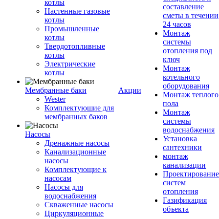
котлы
составление
Настенные газовые
сметы в течении
котлы
24 часов
Промышленные
Монтаж
котлы
системы
Твердотопливные
отопления под
котлы
ключ
Электрические
Монтаж
котлы
котельного
оборудования
Мембранные баки
Акции
Монтаж теплого
Wester
пола
Комплектуюшие для
Монтаж
мембранных баков
системы
водоснабжения
Насосы
Установка
Дренажные насосы
сантехники
Канализационные
монтаж
насосы
канализации
Комплектующие к
Проектирование
насосам
систем
Насосы для
отопления
водоснабжения
Газификация
Скваженные насосы
объекта
Циркуляционные