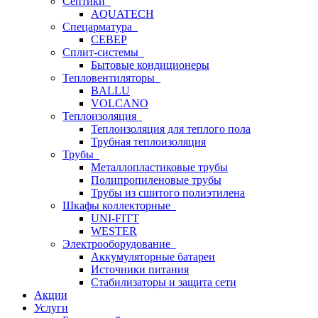
Септики
AQUATECH
Спецарматура
СЕВЕР
Сплит-системы
Бытовые кондиционеры
Тепловентиляторы
BALLU
VOLCANO
Теплоизоляция
Теплоизоляция для теплого пола
Трубная теплоизоляция
Трубы
Металлопластиковые трубы
Полипропиленовые трубы
Трубы из сшитого полиэтилена
Шкафы коллекторные
UNI-FITT
WESTER
Электрооборудование
Аккумуляторные батареи
Источники питания
Стабилизаторы и защита сети
Акции
Услуги