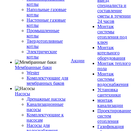
выезд
котлы
специалиста и
Напольные газовые
составление
котлы
сметы в течении
Настенные газовые
24 часов
котлы
Монтаж
Промышленные
системы
котлы
отопления под
Твердотопливные
ключ
котлы
Монтаж
Электрические
котельного
котлы
оборудования
Акции
Монтаж теплого
Мембранные баки
пола
Wester
Монтаж
Комплектуюшие для
системы
мембранных баков
водоснабжения
Установка
Насосы
сантехники
Дренажные насосы
монтаж
Канализационные
канализации
насосы
Проектирование
Комплектующие к
систем
насосам
отопления
Насосы для
Газификация
водоснабжения