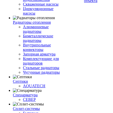
объекта
Скваженные насосы
Циркуляционные
насосы
Радиаторы отопления
Алюминиевые
радиаторы
Биметаллические
радиаторы
Внутрипольные
конвекторы
Запорная арматура
Комплектующие для
радиаторов
Стальные радиаторы
Чугунные радиаторы
Септики
AQUATECH
Спецарматура
СЕВЕР
Сплит-системы