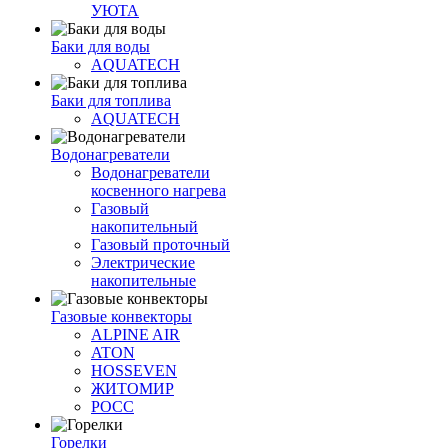
УЮТА
Баки для воды
AQUATECH
Баки для топлива
AQUATECH
Водонагреватели
Водонагреватели
косвенного нагрева
Газовый
накопительный
Газовый проточный
Электрические
накопительные
Газовые конвекторы
ALPINE AIR
ATON
HOSSEVEN
ЖИТОМИР
РОСС
Горелки