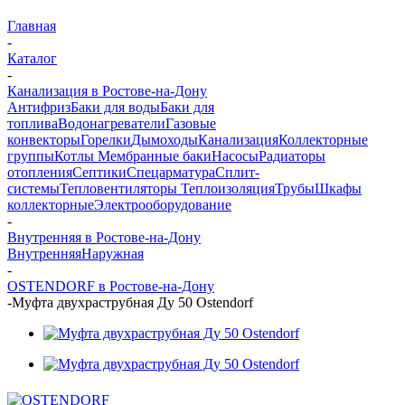
Главная
-
Каталог
-
Канализация в Ростове-на-Дону
Антифриз
Баки для воды
Баки для
топлива
Водонагреватели
Газовые
конвекторы
Горелки
Дымоходы
Канализация
Коллекторные
группы
Котлы
Мембранные баки
Насосы
Радиаторы
отопления
Септики
Спецарматура
Сплит-
системы
Тепловентиляторы
Теплоизоляция
Трубы
Шкафы
коллекторные
Электрооборудование
-
Внутренняя в Ростове-на-Дону
Внутренняя
Наружная
-
OSTENDORF в Ростове-на-Дону
-
Муфта двухраструбная Ду 50 Ostendorf