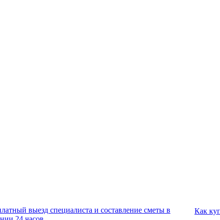
платный выезд специалиста и составление сметы в
Как ку
ении 24 часов