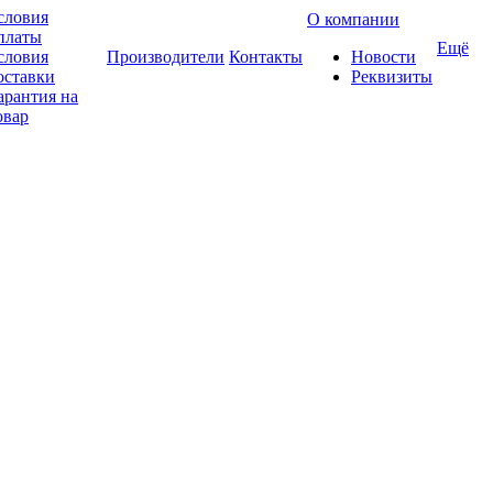
словия
О компании
платы
Ещё
словия
Производители
Контакты
Новости
оставки
Реквизиты
арантия на
овар