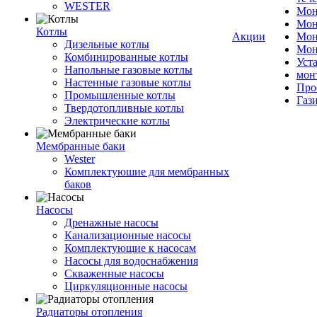
WESTER
Мон
Мон
Котлы
Акции
Мон
Дизельные котлы
Мон
Комбинированные котлы
Уст
Напольные газовые котлы
мон
Настенные газовые котлы
Про
Промышленные котлы
Газ
Твердотопливные котлы
Электрические котлы
Мембранные баки
Wester
Комплектуюшие для мембранных
баков
Насосы
Дренажные насосы
Канализационные насосы
Комплектующие к насосам
Насосы для водоснабжения
Скваженные насосы
Циркуляционные насосы
Радиаторы отопления