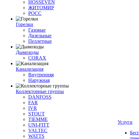
HOSSEVEN
ЖИТОМИР
РОСС
Горелки
Газовые
Дизельные
Пеллетные
Дымоходы
CORAX
Канализация
Внутренняя
Наружная
Коллекторные группы
DANFOSS
FAR
IVR
STOUT
TIEMME
Услуги
UNI-FITT
VALTEC
Бес
WATTS
теч