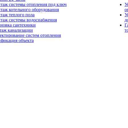
таж системы отопления под ключ
У
таж котельного оборудования
о
таж теплого пола
У
таж системы водоснабжения
д
ановка сантехники
Г
таж канализации
т
ектирование систем отопления
ификация объекта