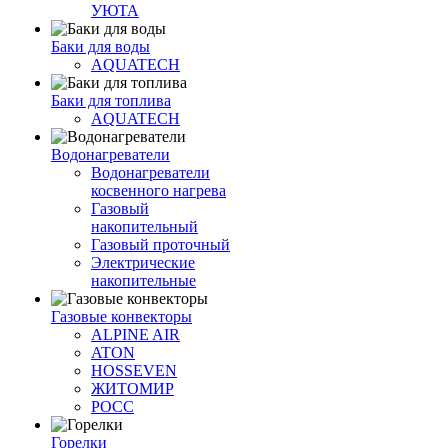
УЮТА
Баки для воды
AQUATECH
Баки для топлива
AQUATECH
Водонагреватели
Водонагреватели
косвенного нагрева
Газовый
накопительный
Газовый проточный
Электрические
накопительные
Газовые конвекторы
ALPINE AIR
ATON
HOSSEVEN
ЖИТОМИР
РОСС
Горелки