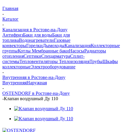
Главная
-
Каталог
-
Канализация в Ростове-на-Дону
Антифриз
Баки для воды
Баки для
топлива
Водонагреватели
Газовые
конвекторы
Горелки
Дымоходы
Канализация
Коллекторные
группы
Котлы
Мембранные баки
Насосы
Радиаторы
отопления
Септики
Спецарматура
Сплит-
системы
Тепловентиляторы
Теплоизоляция
Трубы
Шкафы
коллекторные
Электрооборудование
-
Внутренняя в Ростове-на-Дону
Внутренняя
Наружная
-
OSTENDORF в Ростове-на-Дону
-
Клапан воздушный Ду 110