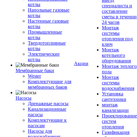
выезд
котлы
специалиста и
Напольные газовые
составление
котлы
сметы в течении
Настенные газовые
24 часов
котлы
Монтаж
Промышленные
системы
котлы
отопления под
Твердотопливные
ключ
котлы
Монтаж
Электрические
котельного
котлы
оборудования
Акции
Монтаж теплого
Мембранные баки
пола
Wester
Монтаж
Комплектуюшие для
системы
мембранных баков
водоснабжения
Установка
Насосы
сантехники
Дренажные насосы
монтаж
Канализационные
канализации
насосы
Проектирование
Комплектующие к
систем
насосам
отопления
Насосы для
Газификация
водоснабжения