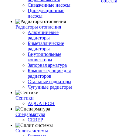
объекта
Скваженные насосы
Циркуляционные
насосы
Радиаторы отопления
Алюминиевые
радиаторы
Биметаллические
радиаторы
Внутрипольные
конвекторы
Запорная арматура
Комплектующие для
радиаторов
Стальные радиаторы
Чугунные радиаторы
Септики
AQUATECH
Спецарматура
СЕВЕР
Сплит-системы