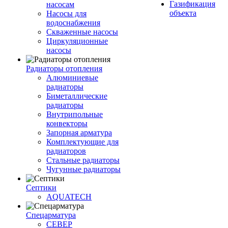
Газификация
насосам
объекта
Насосы для
водоснабжения
Скваженные насосы
Циркуляционные
насосы
Радиаторы отопления
Алюминиевые
радиаторы
Биметаллические
радиаторы
Внутрипольные
конвекторы
Запорная арматура
Комплектующие для
радиаторов
Стальные радиаторы
Чугунные радиаторы
Септики
AQUATECH
Спецарматура
СЕВЕР