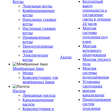
Бесплатный
Котлы
выезд
Дизельные котлы
специалиста и
Комбинированные
составление
котлы
сметы в течении
Напольные газовые
24 часов
котлы
Монтаж
Настенные газовые
системы
котлы
отопления под
Промышленные
ключ
котлы
Монтаж
Твердотопливные
котельного
котлы
оборудования
Электрические
Акции
Монтаж теплого
котлы
пола
Монтаж
Мембранные баки
системы
Wester
водоснабжения
Комплектуюшие для
Установка
мембранных баков
сантехники
монтаж
Насосы
канализации
Дренажные насосы
Проектирование
Канализационные
систем
насосы
отопления
Комплектующие к