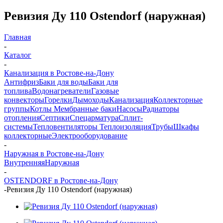
Ревизия Ду 110 Ostendorf (наружная)
Главная
-
Каталог
-
Канализация в Ростове-на-Дону
Антифриз
Баки для воды
Баки для
топлива
Водонагреватели
Газовые
конвекторы
Горелки
Дымоходы
Канализация
Коллекторные
группы
Котлы
Мембранные баки
Насосы
Радиаторы
отопления
Септики
Спецарматура
Сплит-
системы
Тепловентиляторы
Теплоизоляция
Трубы
Шкафы
коллекторные
Электрооборудование
-
Наружная в Ростове-на-Дону
Внутренняя
Наружная
-
OSTENDORF в Ростове-на-Дону
-
Ревизия Ду 110 Ostendorf (наружная)