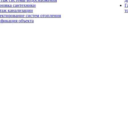
таж системы водоснабжения
д
ановка сантехники
Г
таж канализации
т
ектирование систем отопления
ификация объекта