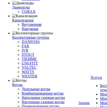
Дымоходы
CORAX
Канализация
Внутренняя
Наружная
Коллекторные группы
DANFOSS
FAR
IVR
STOUT
TIEMME
UNI-FITT
VALTEC
WATTS
WESTER
Услуги
Котлы
Бес
Дизельные котлы
теч
Комбинированные котлы
Мон
Напольные газовые котлы
Мон
Настенные газовые котлы
Акции
Мон
Промышленные котлы