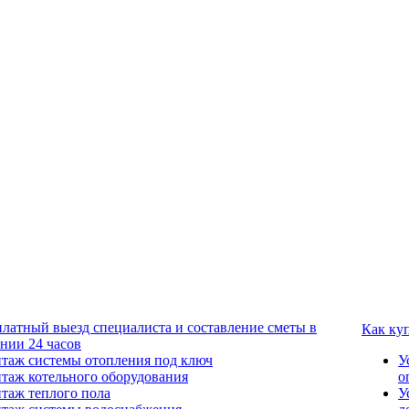
платный выезд специалиста и составление сметы в
Как ку
ении 24 часов
таж системы отопления под ключ
У
таж котельного оборудования
о
таж теплого пола
У