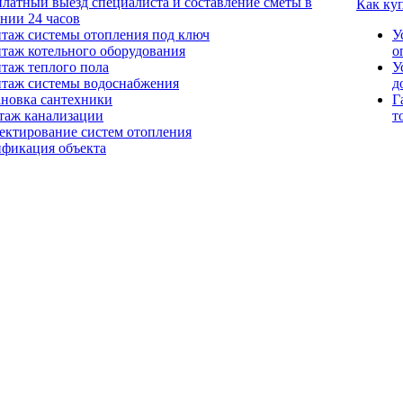
платный выезд специалиста и составление сметы в
Как ку
ении 24 часов
таж системы отопления под ключ
У
таж котельного оборудования
о
таж теплого пола
У
таж системы водоснабжения
д
ановка сантехники
Г
таж канализации
т
ектирование систем отопления
ификация объекта