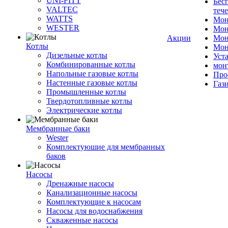
UNI-FITT
Бес
VALTEC
теч
WATTS
Мон
WESTER
Мон
Акции
Мон
Котлы
Мон
Дизельные котлы
Уст
Комбинированные котлы
мон
Напольные газовые котлы
Про
Настенные газовые котлы
Газ
Промышленные котлы
Твердотопливные котлы
Электрические котлы
Мембранные баки
Wester
Комплектуюшие для мембранных
баков
Насосы
Дренажные насосы
Канализационные насосы
Комплектующие к насосам
Насосы для водоснабжения
Скваженные насосы