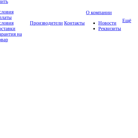
пить
словия
О компании
платы
Ещё
словия
Производители
Контакты
Новости
оставки
Реквизиты
арантия на
овар