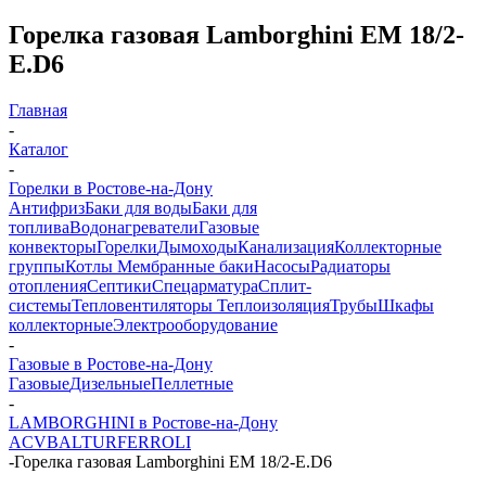
Горелка газовая Lamborghini EM 18/2-
E.D6
Главная
-
Каталог
-
Горелки в Ростове-на-Дону
Антифриз
Баки для воды
Баки для
топлива
Водонагреватели
Газовые
конвекторы
Горелки
Дымоходы
Канализация
Коллекторные
группы
Котлы
Мембранные баки
Насосы
Радиаторы
отопления
Септики
Спецарматура
Сплит-
системы
Тепловентиляторы
Теплоизоляция
Трубы
Шкафы
коллекторные
Электрооборудование
-
Газовые в Ростове-на-Дону
Газовые
Дизельные
Пеллетные
-
LAMBORGHINI в Ростове-на-Дону
ACV
BALTUR
FERROLI
-
Горелка газовая Lamborghini EM 18/2-E.D6