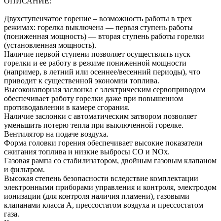
ОПИСАНИЕ:
Двухступенчатое горение – возможность работы в трех
режимах: горелка выключена — первая ступень работы
(пониженная мощность) — вторая ступень работы горелки
(установленная мощность).
Наличие первой ступени позволяет осуществлять пуск
горелки и ее работу в режиме пониженной мощности
(например, в летний или осеннее/весенний периоды), что
приводит к существенной экономии топлива.
Высоконапорная заслонка с электрическим сервоприводом
обеспечивает работу горелки даже при повышенном
противодавлении в камере сгорания.
Наличие заслонки с автоматическим затвором позволяет
уменьшить потерю тепла при выключенной горелке.
Вентилятор на подаче воздуха.
Форма головки горения обеспечивает высокие показатели
сжигания топлива и низкие выбросы CO и NOx.
Газовая рампа со стабилизатором, двойным газовым клапаном
и фильтром.
Высокая степень безопасности вследствие комплектации
электронными приборами управления и контроля, электродом
ионизации (для контроля наличия пламени), газовыми
клапанами класса А, прессостатом воздуха и прессостатом
газа.