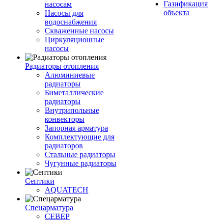
Газификация
насосам
объекта
Насосы для
водоснабжения
Скваженные насосы
Циркуляционные
насосы
Радиаторы отопления
Алюминиевые
радиаторы
Биметаллические
радиаторы
Внутрипольные
конвекторы
Запорная арматура
Комплектующие для
радиаторов
Стальные радиаторы
Чугунные радиаторы
Септики
AQUATECH
Спецарматура
СЕВЕР