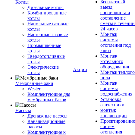
Бесплатный
Котлы
выезд
Дизельные котлы
специалиста и
Комбинированные
составление
котлы
сметы в течении
Напольные газовые
24 часов
котлы
Монтаж
Настенные газовые
системы
котлы
отопления под
Промышленные
ключ
котлы
Монтаж
Твердотопливные
котельного
котлы
оборудования
Электрические
Акции
Монтаж теплого
котлы
пола
Монтаж
Мембранные баки
системы
Wester
водоснабжения
Комплектуюшие для
Установка
мембранных баков
сантехники
монтаж
Насосы
канализации
Дренажные насосы
Проектирование
Канализационные
систем
насосы
отопления
Комплектующие к