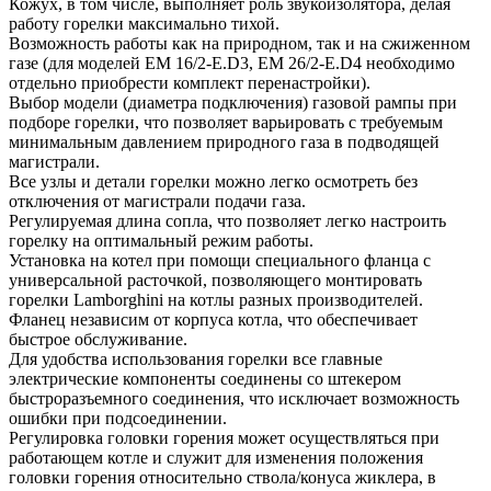
Кожух, в том числе, выполняет роль звукоизолятора, делая
работу горелки максимально тихой.
Возможность работы как на природном, так и на сжиженном
газе (для моделей EM 16/2-E.D3, EM 26/2-E.D4 необходимо
отдельно приобрести комплект перенастройки).
Выбор модели (диаметра подключения) газовой рампы при
подборе горелки, что позволяет варьировать с требуемым
минимальным давлением природного газа в подводящей
магистрали.
Все узлы и детали горелки можно легко осмотреть без
отключения от магистрали подачи газа.
Регулируемая длина сопла, что позволяет легко настроить
горелку на оптимальный режим работы.
Установка на котел при помощи специального фланца с
универсальной расточкой, позволяющего монтировать
горелки Lamborghini на котлы разных производителей.
Фланец независим от корпуса котла, что обеспечивает
быстрое обслуживание.
Для удобства использования горелки все главные
электрические компоненты соединены со штекером
быстроразъемного соединения, что исключает возможность
ошибки при подсоединении.
Регулировка головки горения может осуществляться при
работающем котле и служит для изменения положения
головки горения относительно ствола/конуса жиклера, в