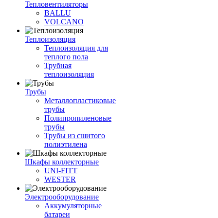
Тепловентиляторы
BALLU
VOLCANO
Теплоизоляция
Теплоизоляция для
теплого пола
Трубная
теплоизоляция
Трубы
Металлопластиковые
трубы
Полипропиленовые
трубы
Трубы из сшитого
полиэтилена
Шкафы коллекторные
UNI-FITT
WESTER
Электрооборудование
Аккумуляторные
батареи