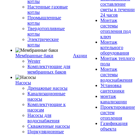
котлы
составление
Настенные газовые
сметы в течении
котлы
24 часов
Промышленные
Монтаж
котлы
системы
Твердотопливные
отопления под
котлы
ключ
Электрические
Монтаж
котлы
котельного
оборудования
Мембранные баки
Акции
Монтаж теплого
Wester
пола
Комплектуюшие для
Монтаж
мембранных баков
системы
водоснабжения
Насосы
Установка
Дренажные насосы
сантехники
Канализационные
монтаж
насосы
канализации
Комплектующие к
Проектирование
насосам
систем
Насосы для
отопления
водоснабжения
Газификация
Скваженные насосы
объекта
Циркуляционные