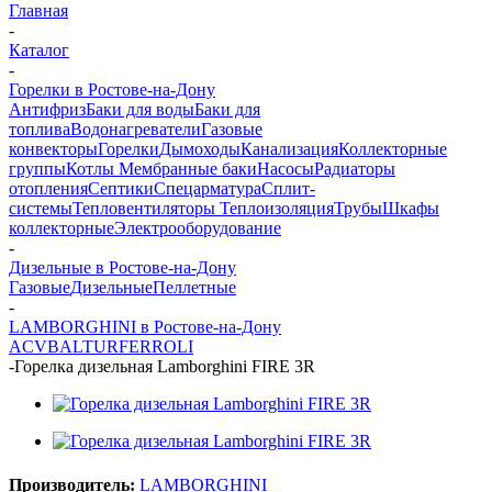
Главная
-
Каталог
-
Горелки в Ростове-на-Дону
Антифриз
Баки для воды
Баки для
топлива
Водонагреватели
Газовые
конвекторы
Горелки
Дымоходы
Канализация
Коллекторные
группы
Котлы
Мембранные баки
Насосы
Радиаторы
отопления
Септики
Спецарматура
Сплит-
системы
Тепловентиляторы
Теплоизоляция
Трубы
Шкафы
коллекторные
Электрооборудование
-
Дизельные в Ростове-на-Дону
Газовые
Дизельные
Пеллетные
-
LAMBORGHINI в Ростове-на-Дону
ACV
BALTUR
FERROLI
-
Горелка дизельная Lamborghini FIRE 3R
Производитель:
LAMBORGHINI