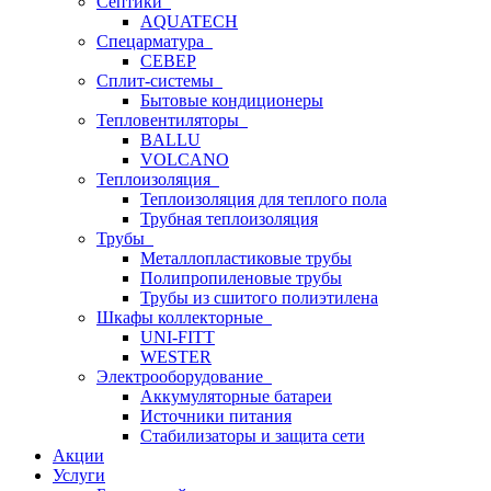
Септики
AQUATECH
Спецарматура
СЕВЕР
Сплит-системы
Бытовые кондиционеры
Тепловентиляторы
BALLU
VOLCANO
Теплоизоляция
Теплоизоляция для теплого пола
Трубная теплоизоляция
Трубы
Металлопластиковые трубы
Полипропиленовые трубы
Трубы из сшитого полиэтилена
Шкафы коллекторные
UNI-FITT
WESTER
Электрооборудование
Аккумуляторные батареи
Источники питания
Стабилизаторы и защита сети
Акции
Услуги