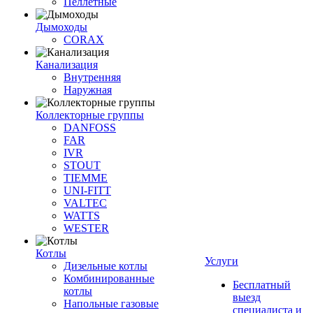
Пеллетные
Дымоходы
CORAX
Канализация
Внутренняя
Наружная
Коллекторные группы
DANFOSS
FAR
IVR
STOUT
TIEMME
UNI-FITT
VALTEC
WATTS
WESTER
Котлы
Услуги
Дизельные котлы
Комбинированные
Бесплатный
котлы
выезд
Напольные газовые
специалиста и