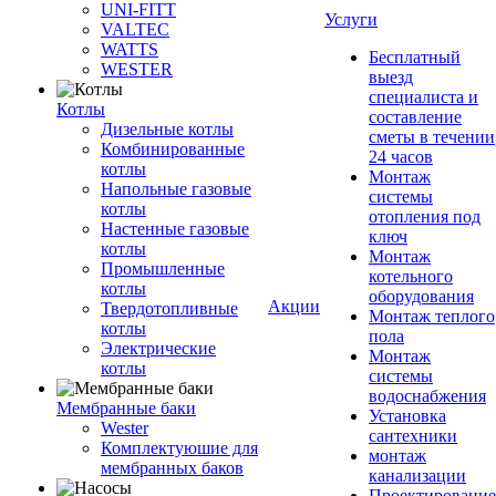
UNI-FITT
Услуги
VALTEC
WATTS
Бесплатный
WESTER
выезд
специалиста и
Котлы
составление
Дизельные котлы
сметы в течении
Комбинированные
24 часов
котлы
Монтаж
Напольные газовые
системы
котлы
отопления под
Настенные газовые
ключ
котлы
Монтаж
Промышленные
котельного
котлы
оборудования
Акции
Твердотопливные
Монтаж теплого
котлы
пола
Электрические
Монтаж
котлы
системы
водоснабжения
Мембранные баки
Установка
Wester
сантехники
Комплектуюшие для
монтаж
мембранных баков
канализации
Проектирование