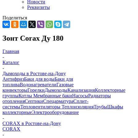
Новости
Реквизиты
Поделиться
Зонт Corax Ду 180
Главная
-
Каталог
-
Дымоходы в Ростове-на-Дону
Антифриз
Баки для воды
Баки для
топлива
Водонагреватели
Газовые
конвекторы
Горелки
Дымоходы
Канализация
Коллекторные
группы
Котлы
Мембранные баки
Насосы
Радиаторы
отопления
Септики
Спецарматура
Сплит-
системы
Тепловентиляторы
Теплоизоляция
Трубы
Шкафы
коллекторные
Электрооборудование
-
CORAX в Ростове-на-Дону
CORAX
-