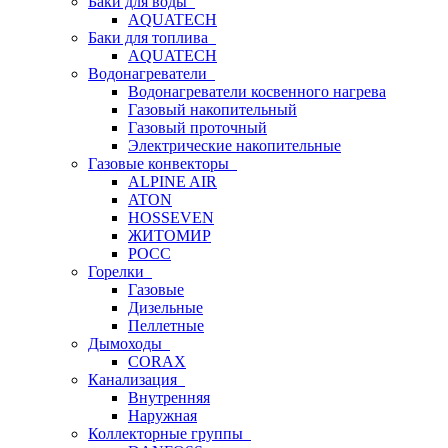
Баки для воды
AQUATECH
Баки для топлива
AQUATECH
Водонагреватели
Водонагреватели косвенного нагрева
Газовый накопительный
Газовый проточный
Электрические накопительные
Газовые конвекторы
ALPINE AIR
ATON
HOSSEVEN
ЖИТОМИР
РОСС
Горелки
Газовые
Дизельные
Пеллетные
Дымоходы
CORAX
Канализация
Внутренняя
Наружная
Коллекторные группы