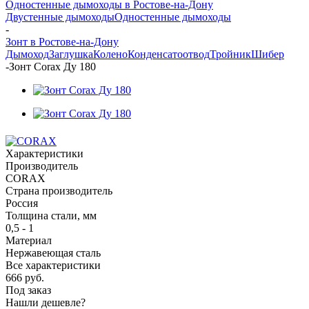
Одностенные дымоходы в Ростове-на-Дону
Двустенные дымоходы
Одностенные дымоходы
-
Зонт в Ростове-на-Дону
Дымоход
Заглушка
Колено
Конденсатоотвод
Тройник
Шибер
-
Зонт Corax Ду 180
Характеристики
Производитель
CORAX
Страна производитель
Россия
Толщина стали, мм
0,5 - 1
Материал
Нержавеющая сталь
Все характеристики
666
руб.
Под заказ
Нашли дешевле?