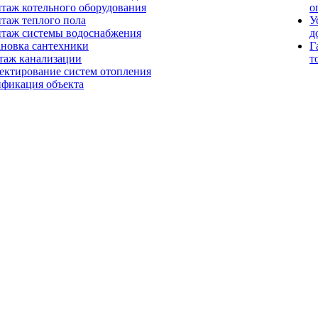
таж котельного оборудования
о
таж теплого пола
У
таж системы водоснабжения
д
ановка сантехники
Г
таж канализации
т
ектирование систем отопления
ификация объекта