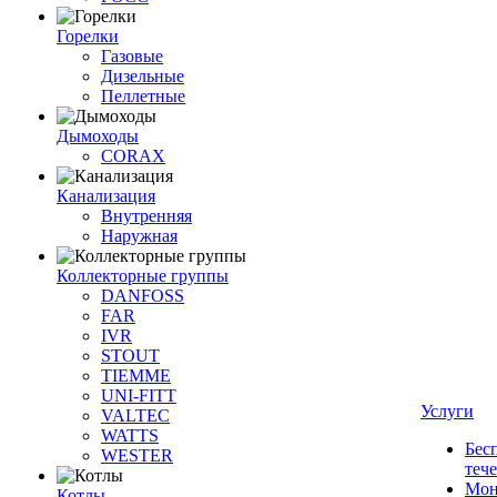
Горелки
Газовые
Дизельные
Пеллетные
Дымоходы
CORAX
Канализация
Внутренняя
Наружная
Коллекторные группы
DANFOSS
FAR
IVR
STOUT
TIEMME
UNI-FITT
Услуги
VALTEC
WATTS
Бес
WESTER
теч
Мон
Котлы