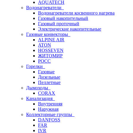
AQUATECH
Водонагреватели
Водонагреватели косвенного нагрева
Газовый накопительный
Газовый проточный
Электрические накопительные
Газовые конвекторы
ALPINE AIR
ATON
HOSSEVEN
ЖИТОМИР
РОСС
Горелки
Газовые
Дизельные
Пеллетные
Дымоходы
CORAX
Канализация
Внутренняя
Наружная
Коллекторные группы
DANFOSS
FAR
IVR