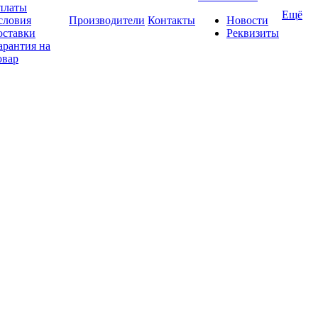
платы
Ещё
словия
Производители
Контакты
Новости
оставки
Реквизиты
арантия на
овар