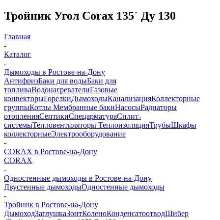
Тройник Угол Corax 135` Ду 130
Главная
-
Каталог
-
Дымоходы в Ростове-на-Дону
Антифриз
Баки для воды
Баки для
топлива
Водонагреватели
Газовые
конвекторы
Горелки
Дымоходы
Канализация
Коллекторные
группы
Котлы
Мембранные баки
Насосы
Радиаторы
отопления
Септики
Спецарматура
Сплит-
системы
Тепловентиляторы
Теплоизоляция
Трубы
Шкафы
коллекторные
Электрооборудование
-
CORAX в Ростове-на-Дону
CORAX
-
Одностенные дымоходы в Ростове-на-Дону
Двустенные дымоходы
Одностенные дымоходы
-
Тройник в Ростове-на-Дону
Дымоход
Заглушка
Зонт
Колено
Конденсатоотвод
Шибер