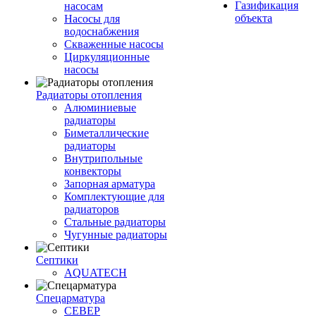
Газификация
насосам
объекта
Насосы для
водоснабжения
Скваженные насосы
Циркуляционные
насосы
Радиаторы отопления
Алюминиевые
радиаторы
Биметаллические
радиаторы
Внутрипольные
конвекторы
Запорная арматура
Комплектующие для
радиаторов
Стальные радиаторы
Чугунные радиаторы
Септики
AQUATECH
Спецарматура
СЕВЕР