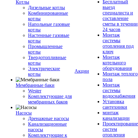
Бесплатный
Котлы
выезд
Дизельные котлы
специалиста и
Комбинированные
составление
котлы
сметы в течении
Напольные газовые
24 часов
котлы
Монтаж
Настенные газовые
системы
котлы
отопления под
Промышленные
ключ
котлы
Монтаж
Твердотопливные
котельного
котлы
оборудования
Электрические
Акции
Монтаж теплого
котлы
пола
Монтаж
Мембранные баки
системы
Wester
водоснабжения
Комплектуюшие для
Установка
мембранных баков
сантехники
монтаж
Насосы
канализации
Дренажные насосы
Проектирование
Канализационные
систем
насосы
отопления
Комплектующие к