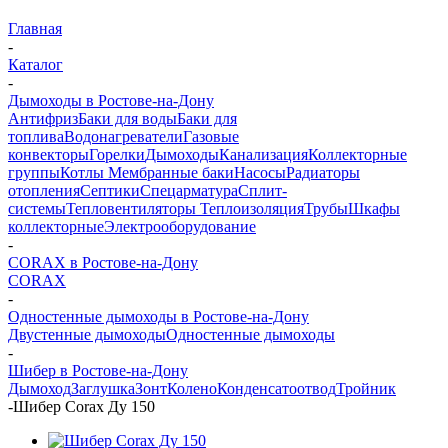
Главная
-
Каталог
-
Дымоходы в Ростове-на-Дону
Антифриз
Баки для воды
Баки для
топлива
Водонагреватели
Газовые
конвекторы
Горелки
Дымоходы
Канализация
Коллекторные
группы
Котлы
Мембранные баки
Насосы
Радиаторы
отопления
Септики
Спецарматура
Сплит-
системы
Тепловентиляторы
Теплоизоляция
Трубы
Шкафы
коллекторные
Электрооборудование
-
CORAX в Ростове-на-Дону
CORAX
-
Одностенные дымоходы в Ростове-на-Дону
Двустенные дымоходы
Одностенные дымоходы
-
Шибер в Ростове-на-Дону
Дымоход
Заглушка
Зонт
Колено
Конденсатоотвод
Тройник
-
Шибер Corax Ду 150