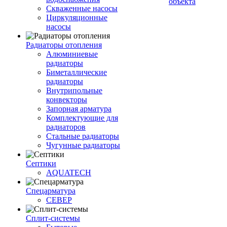
объекта
Скваженные насосы
Циркуляционные
насосы
Радиаторы отопления
Алюминиевые
радиаторы
Биметаллические
радиаторы
Внутрипольные
конвекторы
Запорная арматура
Комплектующие для
радиаторов
Стальные радиаторы
Чугунные радиаторы
Септики
AQUATECH
Спецарматура
СЕВЕР
Сплит-системы