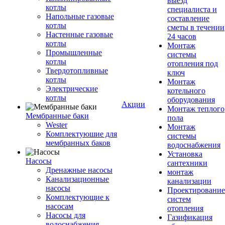
выезд
котлы
специалиста и
Напольные газовые
составление
котлы
сметы в течении
Настенные газовые
24 часов
котлы
Монтаж
Промышленные
системы
котлы
отопления под
Твердотопливные
ключ
котлы
Монтаж
Электрические
котельного
котлы
оборудования
Акции
Монтаж теплого
Мембранные баки
пола
Wester
Монтаж
Комплектуюшие для
системы
мембранных баков
водоснабжения
Установка
Насосы
сантехники
Дренажные насосы
монтаж
Канализационные
канализации
насосы
Проектирование
Комплектующие к
систем
насосам
отопления
Насосы для
Газификация
водоснабжения