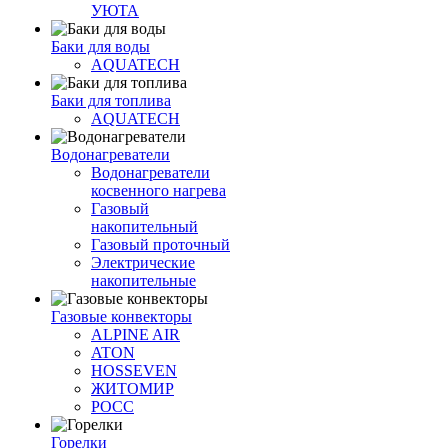
УЮТА
Баки для воды
AQUATECH
Баки для топлива
AQUATECH
Водонагреватели
Водонагреватели
косвенного нагрева
Газовый
накопительный
Газовый проточный
Электрические
накопительные
Газовые конвекторы
ALPINE AIR
ATON
HOSSEVEN
ЖИТОМИР
РОСС
Горелки