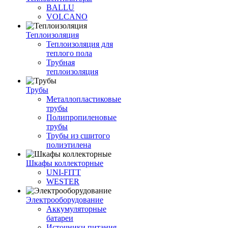
BALLU
VOLCANO
Теплоизоляция
Теплоизоляция для
теплого пола
Трубная
теплоизоляция
Трубы
Металлопластиковые
трубы
Полипропиленовые
трубы
Трубы из сшитого
полиэтилена
Шкафы коллекторные
UNI-FITT
WESTER
Электрооборудование
Аккумуляторные
батареи
Источники питания