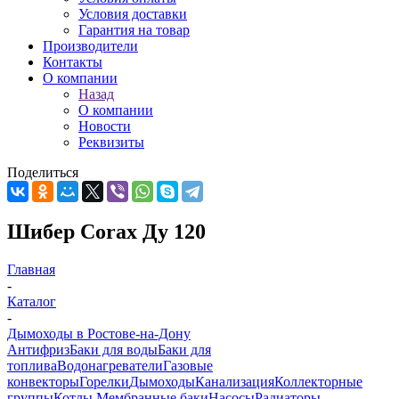
Условия доставки
Гарантия на товар
Производители
Контакты
О компании
Назад
О компании
Новости
Реквизиты
Поделиться
Шибер Corax Ду 120
Главная
-
Каталог
-
Дымоходы в Ростове-на-Дону
Антифриз
Баки для воды
Баки для
топлива
Водонагреватели
Газовые
конвекторы
Горелки
Дымоходы
Канализация
Коллекторные
группы
Котлы
Мембранные баки
Насосы
Радиаторы