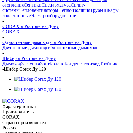
отопления
Септики
Спецарматура
Сплит-
системы
Тепловентиляторы
Теплоизоляция
Трубы
Шкафы
коллекторные
Электрооборудование
-
CORAX в Ростове-на-Дону
CORAX
-
Одностенные дымоходы в Ростове-на-Дону
Двустенные дымоходы
Одностенные дымоходы
-
Шибер в Ростове-на-Дону
Дымоход
Заглушка
Зонт
Колено
Конденсатоотвод
Тройник
-
Шибер Corax Ду 120
Характеристики
Производитель
CORAX
Страна производитель
Россия