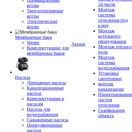
Промышленные
24 часов
котлы
Монтаж
Твердотопливные
системы
котлы
отопления под
Электрические
ключ
котлы
Монтаж
котельного
Мембранные баки
оборудования
Wester
Акции
Монтаж теплого
Комплектуюшие для
пола
мембранных баков
Монтаж
системы
водоснабжения
Установка
Насосы
сантехники
Дренажные насосы
монтаж
Канализационные
канализации
насосы
Проектирование
Комплектующие к
систем
насосам
отопления
Насосы для
Газификация
водоснабжения
объекта
Скваженные насосы
Циркуляционные
насосы