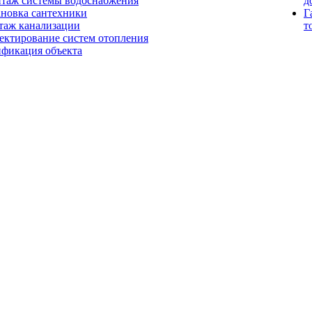
таж системы водоснабжения
д
ановка сантехники
Г
таж канализации
т
ектирование систем отопления
ификация объекта