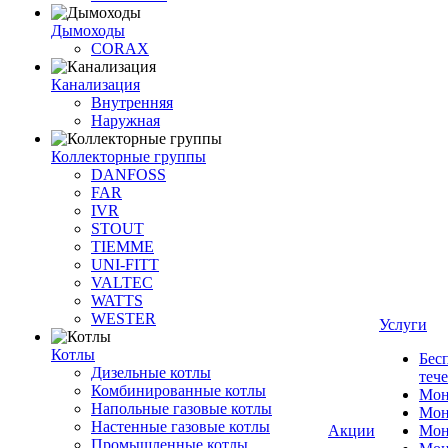
Дымоходы
CORAX
Канализация
Внутренняя
Наружная
Коллекторные группы
DANFOSS
FAR
IVR
STOUT
TIEMME
UNI-FITT
VALTEC
WATTS
WESTER
Услуги
Котлы
Бес
Дизельные котлы
теч
Комбинированные котлы
Мон
Напольные газовые котлы
Мон
Настенные газовые котлы
Акции
Мон
Промышленные котлы