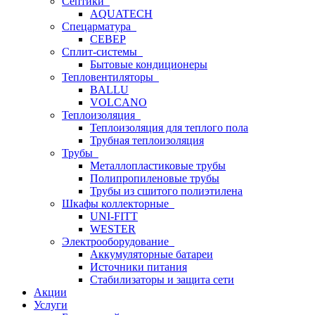
Септики
AQUATECH
Спецарматура
СЕВЕР
Сплит-системы
Бытовые кондиционеры
Тепловентиляторы
BALLU
VOLCANO
Теплоизоляция
Теплоизоляция для теплого пола
Трубная теплоизоляция
Трубы
Металлопластиковые трубы
Полипропиленовые трубы
Трубы из сшитого полиэтилена
Шкафы коллекторные
UNI-FITT
WESTER
Электрооборудование
Аккумуляторные батареи
Источники питания
Стабилизаторы и защита сети
Акции
Услуги