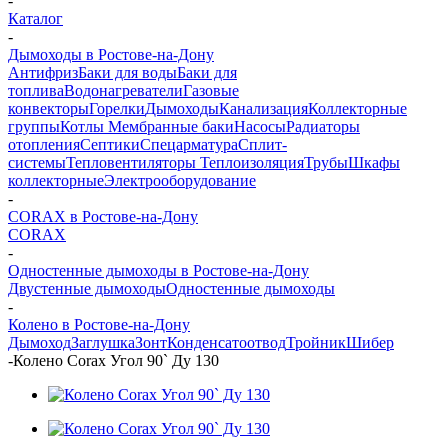
-
Каталог
-
Дымоходы в Ростове-на-Дону
Антифриз
Баки для воды
Баки для
топлива
Водонагреватели
Газовые
конвекторы
Горелки
Дымоходы
Канализация
Коллекторные
группы
Котлы
Мембранные баки
Насосы
Радиаторы
отопления
Септики
Спецарматура
Сплит-
системы
Тепловентиляторы
Теплоизоляция
Трубы
Шкафы
коллекторные
Электрооборудование
-
CORAX в Ростове-на-Дону
CORAX
-
Одностенные дымоходы в Ростове-на-Дону
Двустенные дымоходы
Одностенные дымоходы
-
Колено в Ростове-на-Дону
Дымоход
Заглушка
Зонт
Конденсатоотвод
Тройник
Шибер
-
Колено Corax Угол 90` Ду 130