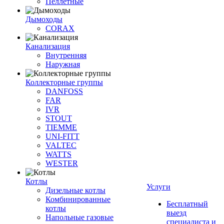
Пеллетные
Дымоходы
CORAX
Канализация
Внутренняя
Наружная
Коллекторные группы
DANFOSS
FAR
IVR
STOUT
TIEMME
UNI-FITT
VALTEC
WATTS
WESTER
Котлы
Услуги
Дизельные котлы
Комбинированные
Бесплатный
котлы
выезд
Напольные газовые
специалиста и