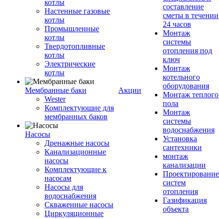
котлы
составление
Настенные газовые
сметы в течении
котлы
24 часов
Промышленные
Монтаж
котлы
системы
Твердотопливные
отопления под
котлы
ключ
Электрические
Монтаж
котлы
котельного
оборудования
Мембранные баки
Акции
Монтаж теплого
Wester
пола
Комплектуюшие для
Монтаж
мембранных баков
системы
водоснабжения
Насосы
Установка
Дренажные насосы
сантехники
Канализационные
монтаж
насосы
канализации
Комплектующие к
Проектирование
насосам
систем
Насосы для
отопления
водоснабжения
Газификация
Скваженные насосы
объекта
Циркуляционные