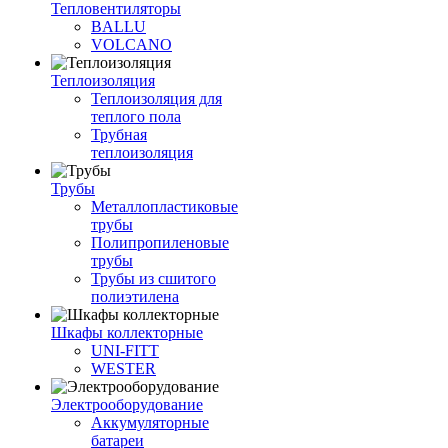
Тепловентиляторы
BALLU
VOLCANO
Теплоизоляция
Теплоизоляция для
теплого пола
Трубная
теплоизоляция
Трубы
Металлопластиковые
трубы
Полипропиленовые
трубы
Трубы из сшитого
полиэтилена
Шкафы коллекторные
UNI-FITT
WESTER
Электрооборудование
Аккумуляторные
батареи