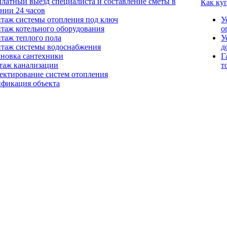
платный выезд специалиста и составление сметы в
Как ку
ении 24 часов
таж системы отопления под ключ
У
таж котельного оборудования
о
таж теплого пола
У
таж системы водоснабжения
д
ановка сантехники
Г
таж канализации
т
ектирование систем отопления
ификация объекта