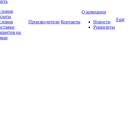
пить
словия
О компании
платы
Ещё
словия
Производители
Контакты
Новости
оставки
Реквизиты
арантия на
овар