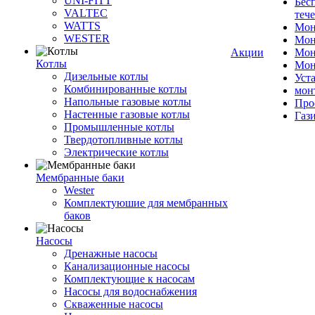
UNI-FITT
Бес
VALTEC
теч
WATTS
Мон
WESTER
Мон
Акции
Мон
Котлы
Мон
Дизельные котлы
Уст
Комбинированные котлы
мон
Напольные газовые котлы
Про
Настенные газовые котлы
Газ
Промышленные котлы
Твердотопливные котлы
Электрические котлы
Мембранные баки
Wester
Комплектуюшие для мембранных
баков
Насосы
Дренажные насосы
Канализационные насосы
Комплектующие к насосам
Насосы для водоснабжения
Скваженные насосы