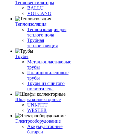
Тепловентиляторы
BALLU
VOLCANO
Теплоизоляция
Теплоизоляция для
теплого пола
Трубная
теплоизоляция
Трубы
Металлопластиковые
трубы
Полипропиленовые
трубы
Трубы из сшитого
полиэтилена
Шкафы коллекторные
UNI-FITT
WESTER
Электрооборудование
Аккумуляторные
батареи