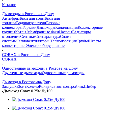
-
Каталог
-
Дымоходы в Ростове-на-Дону
Антифриз
Баки для воды
Баки для
топлива
Водонагреватели
Газовые
конвекторы
Горелки
Дымоходы
Канализация
Коллекторные
группы
Котлы
Мембранные баки
Насосы
Радиаторы
отопления
Септики
Спецарматура
Сплит-
системы
Тепловентиляторы
Теплоизоляция
Трубы
Шкафы
коллекторные
Электрооборудование
-
CORAX в Ростове-на-Дону
CORAX
-
Одностенные дымоходы в Ростове-на-Дону
Двустенные дымоходы
Одностенные дымоходы
-
Дымоход в Ростове-на-Дону
Заглушка
Зонт
Колено
Конденсатоотвод
Тройник
Шибер
-
Дымоход Corax 0.25м Ду100