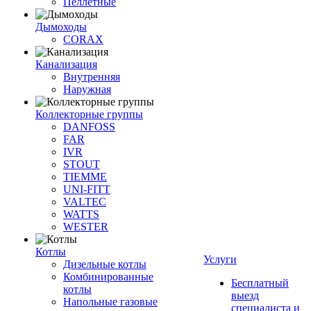
Пеллетные
Дымоходы
CORAX
Канализация
Внутренняя
Наружная
Коллекторные группы
DANFOSS
FAR
IVR
STOUT
TIEMME
UNI-FITT
VALTEC
WATTS
WESTER
Котлы
Услуги
Дизельные котлы
Комбинированные
Бесплатный
котлы
выезд
Напольные газовые
специалиста и