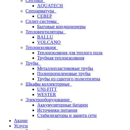
Септики
AQUATECH
Спецарматура
СЕВЕР
Сплит-системы
Бытовые кондиционеры
Тепловентиляторы
BALLU
VOLCANO
Теплоизоляция
Теплоизоляция для теплого пола
Трубная теплоизоляция
Трубы
Металлопластиковые трубы
Полипропиленовые трубы
Трубы из сшитого полиэтилена
Шкафы коллекторные
UNI-FITT
WESTER
Электрооборудование
Аккумуляторные батареи
Источники питания
Стабилизаторы и защита сети
Акции
Услуги