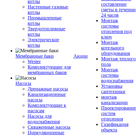
котлы
составление
Настенные газовые
сметы в течении
котлы
24 часов
Промышленные
Монтаж
котлы
системы
Твердотопливные
отопления под
котлы
ключ
Электрические
Монтаж
котлы
котельного
оборудования
Мембранные баки
Акции
Монтаж теплого
Wester
пола
Комплектуюшие для
Монтаж
мембранных баков
системы
водоснабжения
Насосы
Установка
Дренажные насосы
сантехники
Канализационные
монтаж
насосы
канализации
Комплектующие к
Проектирование
насосам
систем
Насосы для
отопления
водоснабжения
Газификация
Скваженные насосы
объекта
Циркуляционные