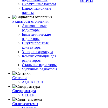
объекта
Скваженные насосы
Циркуляционные
насосы
Радиаторы отопления
Алюминиевые
радиаторы
Биметаллические
радиаторы
Внутрипольные
конвекторы
Запорная арматура
Комплектующие для
радиаторов
Стальные радиаторы
Чугунные радиаторы
Септики
AQUATECH
Спецарматура
СЕВЕР
Сплит-системы