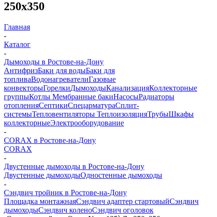
250х350
Главная
-
Каталог
-
Дымоходы в Ростове-на-Дону
Антифриз
Баки для воды
Баки для
топлива
Водонагреватели
Газовые
конвекторы
Горелки
Дымоходы
Канализация
Коллекторные
группы
Котлы
Мембранные баки
Насосы
Радиаторы
отопления
Септики
Спецарматура
Сплит-
системы
Тепловентиляторы
Теплоизоляция
Трубы
Шкафы
коллекторные
Электрооборудование
-
CORAX в Ростове-на-Дону
CORAX
-
Двустенные дымоходы в Ростове-на-Дону
Двустенные дымоходы
Одностенные дымоходы
-
Сэндвич тройник в Ростове-на-Дону
Площадка монтажная
Сэндвич адаптер стартовый
Сэндвич
дымоходы
Сэндвич колено
Сэндвич оголовок