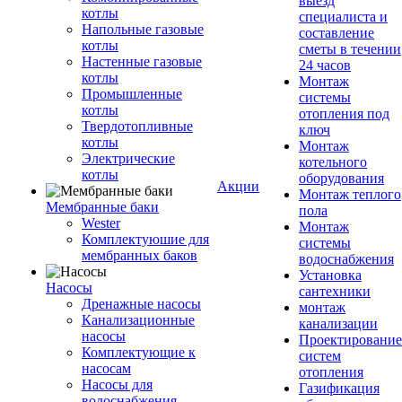
выезд
котлы
специалиста и
Напольные газовые
составление
котлы
сметы в течении
Настенные газовые
24 часов
котлы
Монтаж
Промышленные
системы
котлы
отопления под
Твердотопливные
ключ
котлы
Монтаж
Электрические
котельного
котлы
оборудования
Акции
Монтаж теплого
Мембранные баки
пола
Wester
Монтаж
Комплектуюшие для
системы
мембранных баков
водоснабжения
Установка
Насосы
сантехники
Дренажные насосы
монтаж
Канализационные
канализации
насосы
Проектирование
Комплектующие к
систем
насосам
отопления
Насосы для
Газификация
водоснабжения