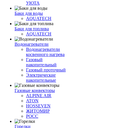
УЮТА
Баки для воды
AQUATECH
Баки для топлива
AQUATECH
Водонагреватели
Водонагреватели
косвенного нагрева
Газовый
накопительный
Газовый проточный
Электрические
накопительные
Газовые конвекторы
ALPINE AIR
ATON
HOSSEVEN
ЖИТОМИР
РОСС
Горелки