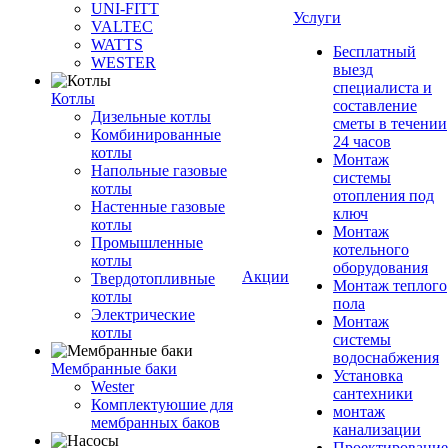
UNI-FITT
Услуги
VALTEC
WATTS
Бесплатный
WESTER
выезд
специалиста и
Котлы
составление
Дизельные котлы
сметы в течении
Комбинированные
24 часов
котлы
Монтаж
Напольные газовые
системы
котлы
отопления под
Настенные газовые
ключ
котлы
Монтаж
Промышленные
котельного
котлы
оборудования
Акции
Твердотопливные
Монтаж теплого
котлы
пола
Электрические
Монтаж
котлы
системы
водоснабжения
Мембранные баки
Установка
Wester
сантехники
Комплектуюшие для
монтаж
мембранных баков
канализации
Проектирование