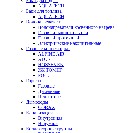
Баки для воды
AQUATECH
Баки для топлива
AQUATECH
Водонагреватели
Водонагреватели косвенного нагрева
Газовый накопительный
Газовый проточный
Электрические накопительные
Газовые конвекторы
ALPINE AIR
ATON
HOSSEVEN
ЖИТОМИР
РОСС
Горелки
Газовые
Дизельные
Пеллетные
Дымоходы
CORAX
Канализация
Внутренняя
Наружная
Коллекторные группы