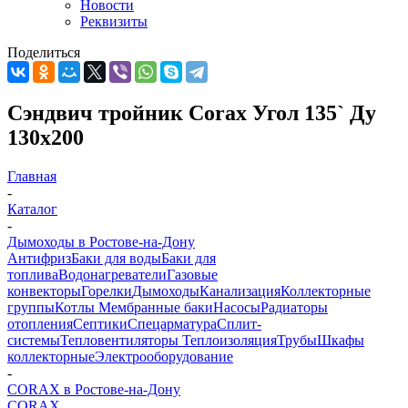
Новости
Реквизиты
Поделиться
Сэндвич тройник Corax Угол 135` Ду
130х200
Главная
-
Каталог
-
Дымоходы в Ростове-на-Дону
Антифриз
Баки для воды
Баки для
топлива
Водонагреватели
Газовые
конвекторы
Горелки
Дымоходы
Канализация
Коллекторные
группы
Котлы
Мембранные баки
Насосы
Радиаторы
отопления
Септики
Спецарматура
Сплит-
системы
Тепловентиляторы
Теплоизоляция
Трубы
Шкафы
коллекторные
Электрооборудование
-
CORAX в Ростове-на-Дону
CORAX