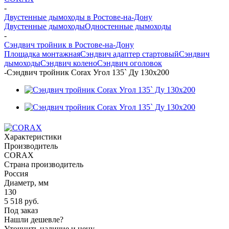
-
Двустенные дымоходы в Ростове-на-Дону
Двустенные дымоходы
Одностенные дымоходы
-
Сэндвич тройник в Ростове-на-Дону
Площадка монтажная
Сэндвич адаптер стартовый
Сэндвич
дымоходы
Сэндвич колено
Сэндвич оголовок
-
Сэндвич тройник Corax Угол 135` Ду 130х200
Характеристики
Производитель
CORAX
Страна производитель
Россия
Диаметр, мм
130
5 518
руб.
Под заказ
Нашли дешевле?
Уточнить наличие и цену