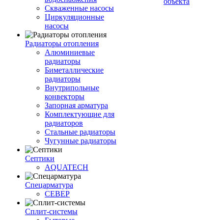
объекта
Скваженные насосы
Циркуляционные
насосы
Радиаторы отопления
Алюминиевые
радиаторы
Биметаллические
радиаторы
Внутрипольные
конвекторы
Запорная арматура
Комплектующие для
радиаторов
Стальные радиаторы
Чугунные радиаторы
Септики
AQUATECH
Спецарматура
СЕВЕР
Сплит-системы