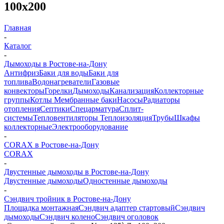
100х200
Главная
-
Каталог
-
Дымоходы в Ростове-на-Дону
Антифриз
Баки для воды
Баки для
топлива
Водонагреватели
Газовые
конвекторы
Горелки
Дымоходы
Канализация
Коллекторные
группы
Котлы
Мембранные баки
Насосы
Радиаторы
отопления
Септики
Спецарматура
Сплит-
системы
Тепловентиляторы
Теплоизоляция
Трубы
Шкафы
коллекторные
Электрооборудование
-
CORAX в Ростове-на-Дону
CORAX
-
Двустенные дымоходы в Ростове-на-Дону
Двустенные дымоходы
Одностенные дымоходы
-
Сэндвич тройник в Ростове-на-Дону
Площадка монтажная
Сэндвич адаптер стартовый
Сэндвич
дымоходы
Сэндвич колено
Сэндвич оголовок