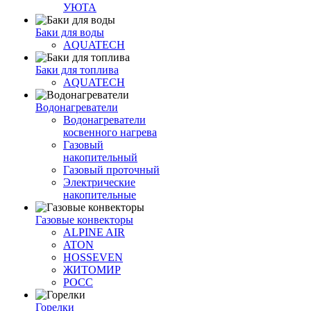
УЮТА
Баки для воды
AQUATECH
Баки для топлива
AQUATECH
Водонагреватели
Водонагреватели
косвенного нагрева
Газовый
накопительный
Газовый проточный
Электрические
накопительные
Газовые конвекторы
ALPINE AIR
ATON
HOSSEVEN
ЖИТОМИР
РОСС
Горелки