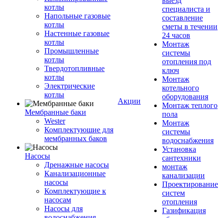
выезд
котлы
специалиста и
Напольные газовые
составление
котлы
сметы в течении
Настенные газовые
24 часов
котлы
Монтаж
Промышленные
системы
котлы
отопления под
Твердотопливные
ключ
котлы
Монтаж
Электрические
котельного
котлы
оборудования
Акции
Монтаж теплого
Мембранные баки
пола
Wester
Монтаж
Комплектуюшие для
системы
мембранных баков
водоснабжения
Установка
Насосы
сантехники
Дренажные насосы
монтаж
Канализационные
канализации
насосы
Проектирование
Комплектующие к
систем
насосам
отопления
Насосы для
Газификация
водоснабжения