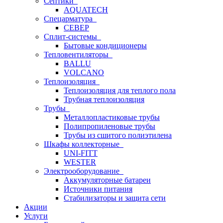
Септики
AQUATECH
Спецарматура
СЕВЕР
Сплит-системы
Бытовые кондиционеры
Тепловентиляторы
BALLU
VOLCANO
Теплоизоляция
Теплоизоляция для теплого пола
Трубная теплоизоляция
Трубы
Металлопластиковые трубы
Полипропиленовые трубы
Трубы из сшитого полиэтилена
Шкафы коллекторные
UNI-FITT
WESTER
Электрооборудование
Аккумуляторные батареи
Источники питания
Стабилизаторы и защита сети
Акции
Услуги