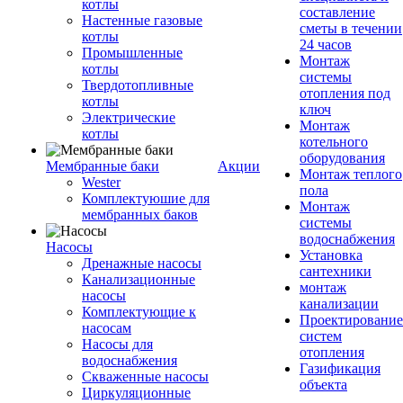
котлы
составление
Настенные газовые
сметы в течении
котлы
24 часов
Промышленные
Монтаж
котлы
системы
Твердотопливные
отопления под
котлы
ключ
Электрические
Монтаж
котлы
котельного
оборудования
Мембранные баки
Акции
Монтаж теплого
Wester
пола
Комплектуюшие для
Монтаж
мембранных баков
системы
водоснабжения
Насосы
Установка
Дренажные насосы
сантехники
Канализационные
монтаж
насосы
канализации
Комплектующие к
Проектирование
насосам
систем
Насосы для
отопления
водоснабжения
Газификация
Скваженные насосы
объекта
Циркуляционные