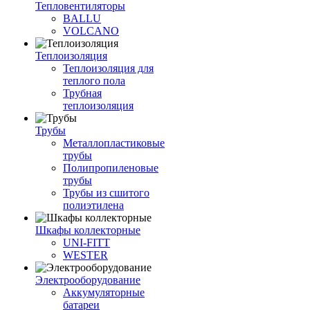
Тепловентиляторы
BALLU
VOLCANO
Теплоизоляция
Теплоизоляция для
теплого пола
Трубная
теплоизоляция
Трубы
Металлопластиковые
трубы
Полипропиленовые
трубы
Трубы из сшитого
полиэтилена
Шкафы коллекторные
UNI-FITT
WESTER
Электрооборудование
Аккумуляторные
батареи