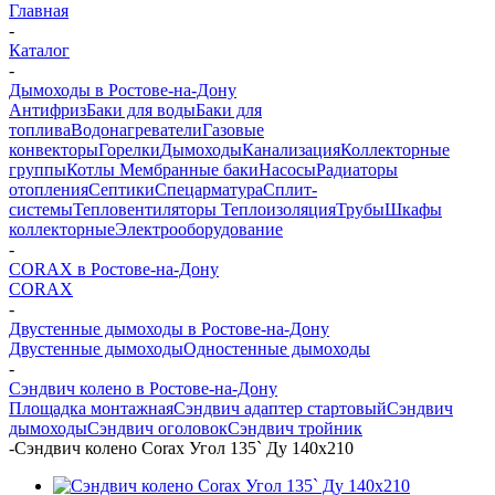
Главная
-
Каталог
-
Дымоходы в Ростове-на-Дону
Антифриз
Баки для воды
Баки для
топлива
Водонагреватели
Газовые
конвекторы
Горелки
Дымоходы
Канализация
Коллекторные
группы
Котлы
Мембранные баки
Насосы
Радиаторы
отопления
Септики
Спецарматура
Сплит-
системы
Тепловентиляторы
Теплоизоляция
Трубы
Шкафы
коллекторные
Электрооборудование
-
CORAX в Ростове-на-Дону
CORAX
-
Двустенные дымоходы в Ростове-на-Дону
Двустенные дымоходы
Одностенные дымоходы
-
Сэндвич колено в Ростове-на-Дону
Площадка монтажная
Сэндвич адаптер стартовый
Сэндвич
дымоходы
Сэндвич оголовок
Сэндвич тройник
-
Сэндвич колено Corax Угол 135` Ду 140х210