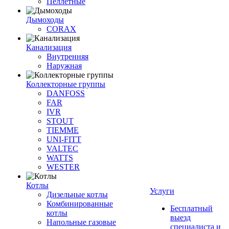
Пеллетные
Дымоходы
CORAX
Канализация
Внутренняя
Наружная
Коллекторные группы
DANFOSS
FAR
IVR
STOUT
TIEMME
UNI-FITT
VALTEC
WATTS
WESTER
Котлы
Услуги
Дизельные котлы
Комбинированные
Бесплатный
котлы
выезд
Напольные газовые
специалиста и