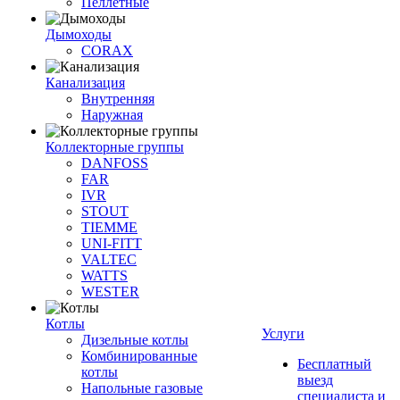
Пеллетные
Дымоходы
CORAX
Канализация
Внутренняя
Наружная
Коллекторные группы
DANFOSS
FAR
IVR
STOUT
TIEMME
UNI-FITT
VALTEC
WATTS
WESTER
Котлы
Услуги
Дизельные котлы
Комбинированные
Бесплатный
котлы
выезд
Напольные газовые
специалиста и