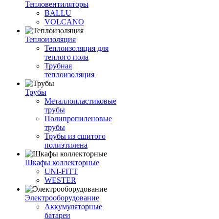
Тепловентиляторы
BALLU
VOLCANO
Теплоизоляция
Теплоизоляция для
теплого пола
Трубная
теплоизоляция
Трубы
Металлопластиковые
трубы
Полипропиленовые
трубы
Трубы из сшитого
полиэтилена
Шкафы коллекторные
UNI-FITT
WESTER
Электрооборудование
Аккумуляторные
батареи