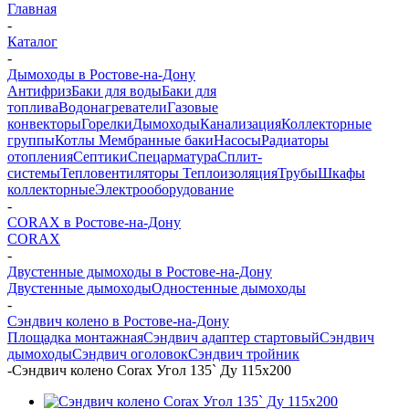
Главная
-
Каталог
-
Дымоходы в Ростове-на-Дону
Антифриз
Баки для воды
Баки для
топлива
Водонагреватели
Газовые
конвекторы
Горелки
Дымоходы
Канализация
Коллекторные
группы
Котлы
Мембранные баки
Насосы
Радиаторы
отопления
Септики
Спецарматура
Сплит-
системы
Тепловентиляторы
Теплоизоляция
Трубы
Шкафы
коллекторные
Электрооборудование
-
CORAX в Ростове-на-Дону
CORAX
-
Двустенные дымоходы в Ростове-на-Дону
Двустенные дымоходы
Одностенные дымоходы
-
Сэндвич колено в Ростове-на-Дону
Площадка монтажная
Сэндвич адаптер стартовый
Сэндвич
дымоходы
Сэндвич оголовок
Сэндвич тройник
-
Сэндвич колено Corax Угол 135` Ду 115х200