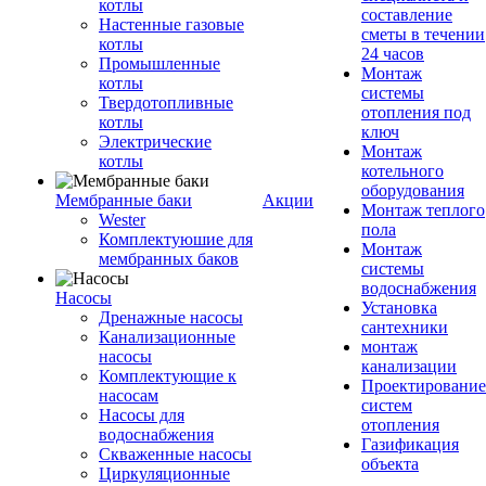
котлы
составление
Настенные газовые
сметы в течении
котлы
24 часов
Промышленные
Монтаж
котлы
системы
Твердотопливные
отопления под
котлы
ключ
Электрические
Монтаж
котлы
котельного
оборудования
Мембранные баки
Акции
Монтаж теплого
Wester
пола
Комплектуюшие для
Монтаж
мембранных баков
системы
водоснабжения
Насосы
Установка
Дренажные насосы
сантехники
Канализационные
монтаж
насосы
канализации
Комплектующие к
Проектирование
насосам
систем
Насосы для
отопления
водоснабжения
Газификация
Скваженные насосы
объекта
Циркуляционные