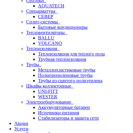
Септики
AQUATECH
Спецарматура
СЕВЕР
Сплит-системы
Бытовые кондиционеры
Тепловентиляторы
BALLU
VOLCANO
Теплоизоляция
Теплоизоляция для теплого пола
Трубная теплоизоляция
Трубы
Металлопластиковые трубы
Полипропиленовые трубы
Трубы из сшитого полиэтилена
Шкафы коллекторные
UNI-FITT
WESTER
Электрооборудование
Аккумуляторные батареи
Источники питания
Стабилизаторы и защита сети
Акции
Услуги