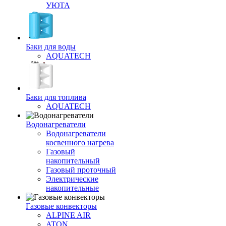
УЮТА
Баки для воды
AQUATECH
Баки для топлива
AQUATECH
Водонагреватели
Водонагреватели
косвенного нагрева
Газовый
накопительный
Газовый проточный
Электрические
накопительные
Газовые конвекторы
ALPINE AIR
ATON