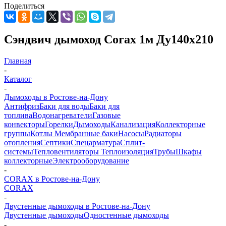
Поделиться
Сэндвич дымоход Corax 1м Ду140х210
Главная
-
Каталог
-
Дымоходы в Ростове-на-Дону
Антифриз
Баки для воды
Баки для
топлива
Водонагреватели
Газовые
конвекторы
Горелки
Дымоходы
Канализация
Коллекторные
группы
Котлы
Мембранные баки
Насосы
Радиаторы
отопления
Септики
Спецарматура
Сплит-
системы
Тепловентиляторы
Теплоизоляция
Трубы
Шкафы
коллекторные
Электрооборудование
-
CORAX в Ростове-на-Дону
CORAX
-
Двустенные дымоходы в Ростове-на-Дону
Двустенные дымоходы
Одностенные дымоходы
-