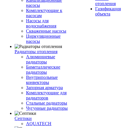
Канализационные
отопления
насосы
Газификация
Комплектующие к
объекта
насосам
Насосы для
водоснабжения
Скваженные насосы
Циркуляционные
насосы
Радиаторы отопления
Алюминиевые
радиаторы
Биметаллические
радиаторы
Внутрипольные
конвекторы
Запорная арматура
Комплектующие для
радиаторов
Стальные радиаторы
Чугунные радиаторы
Септики
AQUATECH