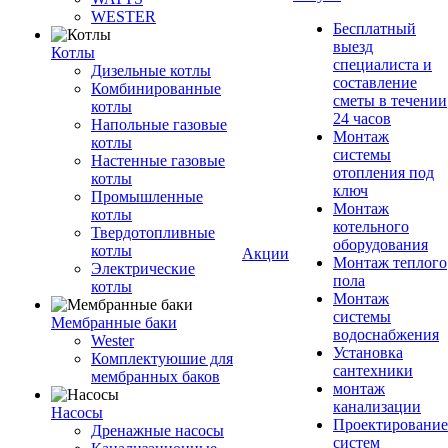
WESTER
Бесплатный
выезд
Котлы
специалиста и
Дизельные котлы
составление
Комбинированные
сметы в течении
котлы
24 часов
Напольные газовые
Монтаж
котлы
системы
Настенные газовые
отопления под
котлы
ключ
Промышленные
Монтаж
котлы
котельного
Твердотопливные
оборудования
котлы
Акции
Монтаж теплого
Электрические
пола
котлы
Монтаж
системы
Мембранные баки
водоснабжения
Wester
Установка
Комплектуюшие для
сантехники
мембранных баков
монтаж
канализации
Насосы
Проектирование
Дренажные насосы
систем