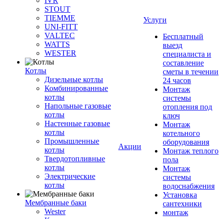
IVR
STOUT
TIEMME
Услуги
UNI-FITT
VALTEC
Бесплатный
WATTS
выезд
WESTER
специалиста и
составление
Котлы
сметы в течении
Дизельные котлы
24 часов
Комбинированные
Монтаж
котлы
системы
Напольные газовые
отопления под
котлы
ключ
Настенные газовые
Монтаж
котлы
котельного
Промышленные
оборудования
Акции
котлы
Монтаж теплого
Твердотопливные
пола
котлы
Монтаж
Электрические
системы
котлы
водоснабжения
Установка
Мембранные баки
сантехники
Wester
монтаж