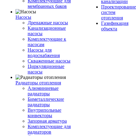
Комплектуюшие для
канализации
мембранных баков
Проектирование
систем
Насосы
отопления
Дренажные насосы
Газификация
Канализационные
объекта
насосы
Комплектующие к
насосам
Насосы для
водоснабжения
Скваженные насосы
Циркуляционные
насосы
Радиаторы отопления
Алюминиевые
радиаторы
Биметаллические
радиаторы
Внутрипольные
конвекторы
Запорная арматура
Комплектующие для
радиаторов