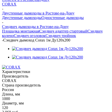
CORAX
-
Двустенные дымоходы в Ростове-на-Дону
Двустенные дымоходы
Одностенные дымоходы
-
Сэндвич дымоходы в Ростове-на-Дону
Площадка монтажная
Сэндвич адаптер стартовый
Сэндвич
колено
Сэндвич оголовок
Сэндвич тройник
-
Сэндвич дымоход Corax 1м Ду120х200
Характеристики
Производитель
CORAX
Страна производитель
Россия
Длина, мм
1000
Диаметр, мм
120