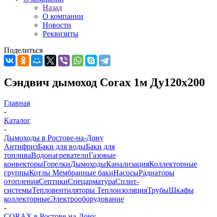
Назад
О компании
Новости
Реквизиты
Поделиться
Сэндвич дымоход Corax 1м Ду120х200
Главная
-
Каталог
-
Дымоходы в Ростове-на-Дону
Антифриз
Баки для воды
Баки для
топлива
Водонагреватели
Газовые
конвекторы
Горелки
Дымоходы
Канализация
Коллекторные
группы
Котлы
Мембранные баки
Насосы
Радиаторы
отопления
Септики
Спецарматура
Сплит-
системы
Тепловентиляторы
Теплоизоляция
Трубы
Шкафы
коллекторные
Электрооборудование
-
CORAX в Ростове-на-Дону