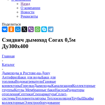
Назад
О компании
Новости
Реквизиты
Поделиться
Сэндвич дымоход Corax 0,5м
Ду300х400
Главная
-
Каталог
-
Дымоходы в Ростове-на-Дону
Антифриз
Баки для воды
Баки для
топлива
Водонагреватели
Газовые
конвекторы
Горелки
Дымоходы
Канализация
Коллекторные
группы
Котлы
Мембранные баки
Насосы
Радиаторы
отопления
Септики
Спецарматура
Сплит-
системы
Тепловентиляторы
Теплоизоляция
Трубы
Шкафы
коллекторные
Электрооборудование