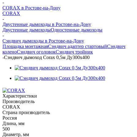
-
CORAX в Ростове-на-Дону
CORAX
-
Двустенные дымоходы в Ростове-на-Дону
Двустенные дымоходы
Одностенные дымоходы
-
Сэндвич дымоходы в Ростове-на-Дону
Площадка монтажная
Сэндвич адаптер стартовый
Сэндвич
колено
Сэндвич оголовок
Сэндвич тройник
-
Сэндвич дымоход Corax 0,5м Ду300х400
Характеристики
Производитель
CORAX
Страна производитель
Россия
Длина, мм
500
Диаметр, мм