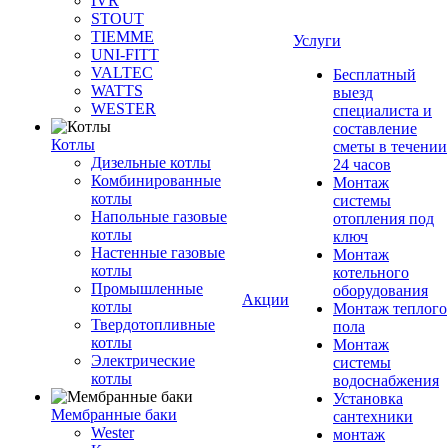
IVR
STOUT
TIEMME
Услуги
UNI-FITT
VALTEC
Бесплатный
WATTS
выезд
WESTER
специалиста и
составление
Котлы
сметы в течении
Дизельные котлы
24 часов
Комбинированные
Монтаж
котлы
системы
Напольные газовые
отопления под
котлы
ключ
Настенные газовые
Монтаж
котлы
котельного
Промышленные
оборудования
Акции
котлы
Монтаж теплого
Твердотопливные
пола
котлы
Монтаж
Электрические
системы
котлы
водоснабжения
Установка
Мембранные баки
сантехники
Wester
монтаж