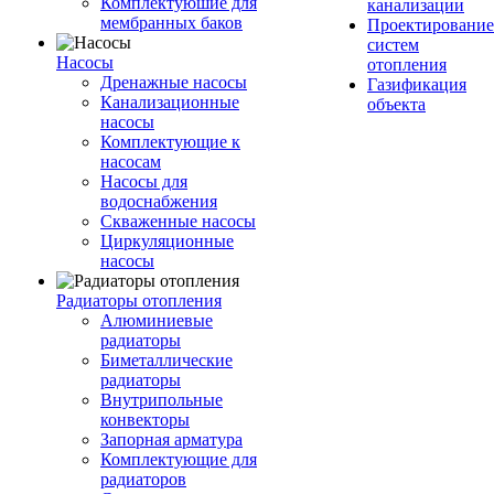
Комплектуюшие для
канализации
мембранных баков
Проектирование
систем
Насосы
отопления
Дренажные насосы
Газификация
Канализационные
объекта
насосы
Комплектующие к
насосам
Насосы для
водоснабжения
Скваженные насосы
Циркуляционные
насосы
Радиаторы отопления
Алюминиевые
радиаторы
Биметаллические
радиаторы
Внутрипольные
конвекторы
Запорная арматура
Комплектующие для
радиаторов