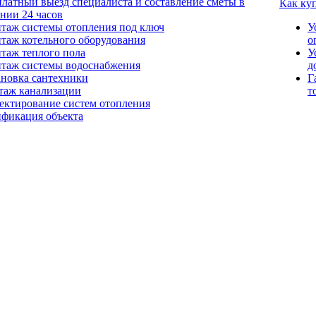
платный выезд специалиста и составление сметы в
Как ку
ении 24 часов
таж системы отопления под ключ
У
таж котельного оборудования
о
таж теплого пола
У
таж системы водоснабжения
д
ановка сантехники
Г
таж канализации
т
ектирование систем отопления
ификация объекта