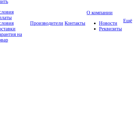
пить
словия
О компании
платы
Ещё
словия
Производители
Контакты
Новости
оставки
Реквизиты
арантия на
овар