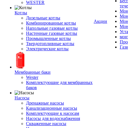
Бес
WESTER
теч
Мон
Котлы
Мон
Дизельные котлы
Акции
Мон
Комбинированные котлы
Мон
Напольные газовые котлы
Уст
Настенные газовые котлы
мон
Промышленные котлы
Про
Твердотопливные котлы
Газ
Электрические котлы
Мембранные баки
Wester
Комплектуюшие для мембранных
баков
Насосы
Дренажные насосы
Канализационные насосы
Комплектующие к насосам
Насосы для водоснабжения
Скваженные насосы