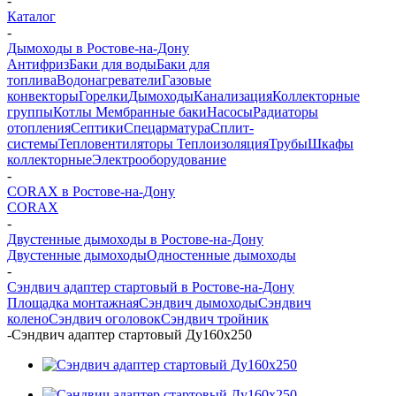
-
Каталог
-
Дымоходы в Ростове-на-Дону
Антифриз
Баки для воды
Баки для
топлива
Водонагреватели
Газовые
конвекторы
Горелки
Дымоходы
Канализация
Коллекторные
группы
Котлы
Мембранные баки
Насосы
Радиаторы
отопления
Септики
Спецарматура
Сплит-
системы
Тепловентиляторы
Теплоизоляция
Трубы
Шкафы
коллекторные
Электрооборудование
-
CORAX в Ростове-на-Дону
CORAX
-
Двустенные дымоходы в Ростове-на-Дону
Двустенные дымоходы
Одностенные дымоходы
-
Сэндвич адаптер стартовый в Ростове-на-Дону
Площадка монтажная
Сэндвич дымоходы
Сэндвич
колено
Сэндвич оголовок
Сэндвич тройник
-
Сэндвич адаптер стартовый Ду160х250