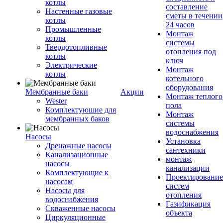
котлы
составление
Настенные газовые
сметы в течении
котлы
24 часов
Промышленные
Монтаж
котлы
системы
Твердотопливные
отопления под
котлы
ключ
Электрические
Монтаж
котлы
котельного
оборудования
Мембранные баки
Акции
Монтаж теплого
Wester
пола
Комплектуюшие для
Монтаж
мембранных баков
системы
водоснабжения
Насосы
Установка
Дренажные насосы
сантехники
Канализационные
монтаж
насосы
канализации
Комплектующие к
Проектирование
насосам
систем
Насосы для
отопления
водоснабжения
Газификация
Скваженные насосы
объекта
Циркуляционные