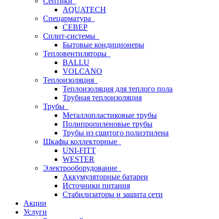
Септики
AQUATECH
Спецарматура
СЕВЕР
Сплит-системы
Бытовые кондиционеры
Тепловентиляторы
BALLU
VOLCANO
Теплоизоляция
Теплоизоляция для теплого пола
Трубная теплоизоляция
Трубы
Металлопластиковые трубы
Полипропиленовые трубы
Трубы из сшитого полиэтилена
Шкафы коллекторные
UNI-FITT
WESTER
Электрооборудование
Аккумуляторные батареи
Источники питания
Стабилизаторы и защита сети
Акции
Услуги