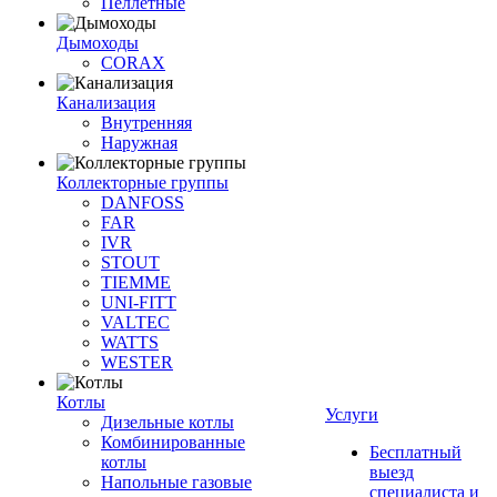
Пеллетные
Дымоходы
CORAX
Канализация
Внутренняя
Наружная
Коллекторные группы
DANFOSS
FAR
IVR
STOUT
TIEMME
UNI-FITT
VALTEC
WATTS
WESTER
Котлы
Услуги
Дизельные котлы
Комбинированные
Бесплатный
котлы
выезд
Напольные газовые
специалиста и