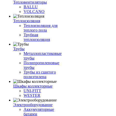
Тепловентиляторы
BALLU
VOLCANO
Теплоизоляция
Теплоизоляция для
теплого пола
Трубная
теплоизоляция
Трубы
Металлопластиковые
трубы
Полипропиленовые
трубы
Трубы из сшитого
полиэтилена
Шкафы коллекторные
UNI-FITT
WESTER
Электрооборудование
Аккумуляторные
батареи