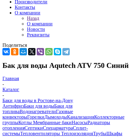
Производители
Контакты
О компании
Назад
О компании
Новости
Реквизиты
Поделиться
Бак для воды Aqutech ATV 750 Синий
Главная
-
Каталог
-
Баки для воды в Ростове-на-Дону
Антифриз
Баки для воды
Баки для
топлива
Водонагреватели
Газовые
конвекторы
Горелки
Дымоходы
Канализация
Коллекторные
группы
Котлы
Мембранные баки
Насосы
Радиаторы
отопления
Септики
Спецарматура
Сплит-
системы
Тепловентиляторы
Теплоизоляция
Трубы
Шкафы