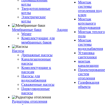
Промышленные
Монтаж
котлы
системы
Твердотопливные
отопления под
котлы
ключ
Электрические
Монтаж
котлы
котельного
оборудования
Мембранные баки
Акции
Монтаж теплого
Wester
пола
Комплектуюшие для
Монтаж
мембранных баков
системы
водоснабжения
Насосы
Установка
Дренажные насосы
сантехники
Канализационные
монтаж
насосы
канализации
Комплектующие к
Проектирование
насосам
систем
Насосы для
отопления
водоснабжения
Газификация
Скваженные насосы
объекта
Циркуляционные
насосы
Радиаторы отопления